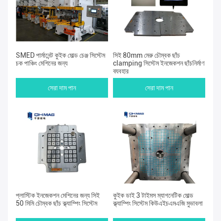
SMED পার্মানেন্ট কুইক মোল্ড চেঞ্জ সিস্টেম
সিই 80mm মেরু চৌম্বক ছাঁচ
চক পাঞ্চিং মেশিনের জন্য
clamping সিস্টেম ইনজেকশন ছাঁচনির্মাণ
ব্যবহার
সেরা দাম পান
সেরা দাম পান
প্লাস্টিক ইনজেকশন মেশিনের জন্য সিই
কুইক ডাই 3 টাইমস ম্যাগনেটিক মোল্ড
50 মিমি চৌম্বক ছাঁচ ক্ল্যাম্পিং সিস্টেম
ক্ল্যাম্পিং সিস্টেম কিউএইচএমএজি মুভাবলা