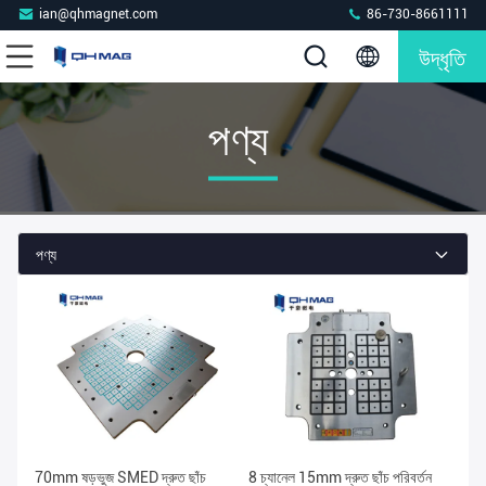
ian@qhmagnet.com
86-730-8661111
উদ্ধৃতি
পণ্য
পণ্য
70mm ষড়ভুজ SMED দ্রুত ছাঁচ
8 চ্যানেল 15mm দ্রুত ছাঁচ পরিবর্তন