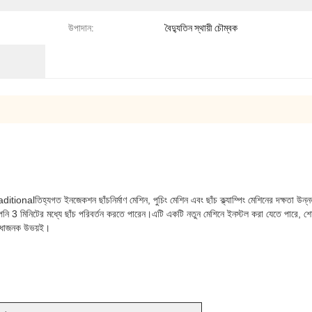
উপাদান:
বৈদ্যুতিন স্থায়ী চৌম্বক
লত Traditionalতিহ্যগত ইনজেকশন ছাঁচনির্মাণ মেশিন, পুচিং মেশিন এবং ছাঁচ ক্ল্যাম্পিং মেশিনের দক্ষতা
আপনি 3 মিনিটের মধ্যে ছাঁচ পরিবর্তন করতে পারেন।এটি একটি নতুন মেশিনে ইনস্টল করা যেতে পারে, শেষ 
ুবিধাজনক উভয়ই।