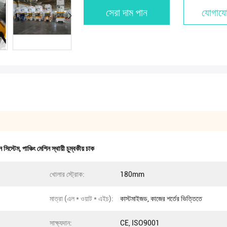
সেরা দাম পান
যোগাযো
তন সিস্টেম
,
পাঞ্চিং মেশিন স্থায়ী চুম্বকীয় চাক
খোলার স্ট্রোক:
180mm
মাত্রা (এল * ওয়াট * এইচ):
কাস্টমাইজড, কাজের শর্তের ভিত্তিতে
সাক্ষ্যদান:
CE, ISO9001