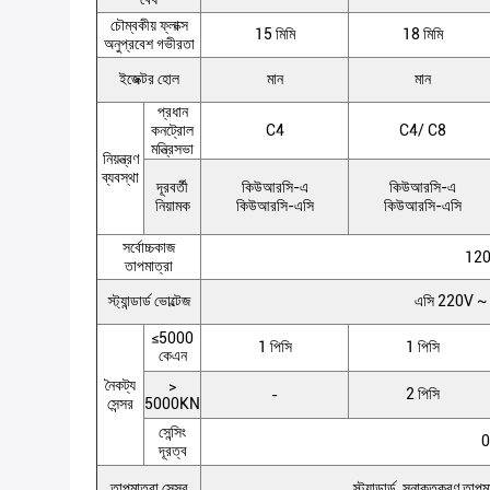
চৌম্বকীয় ফ্লাক্স
15 মিমি
18 মিমি
অনুপ্রবেশ গভীরতা
ইজেক্টর হোল
মান
মান
প্রধান
কনট্রোল
C4
C4/ C8
মন্ত্রিসভা
নিয়ন্ত্রণ
ব্যবস্থা
দূরবর্তী
কিউআরসি-এ
কিউআরসি-এ
নিয়ামক
কিউআরসি-এসি
কিউআরসি-এসি
সর্বোচ্চকাজ
120
তাপমাত্রা
স্ট্যান্ডার্ড ভোল্টেজ
এসি 220V ~
≤5000
1 পিসি
1 পিসি
কেএন
নৈকট্য
>
2 পিসি
-
সেন্সর
5000KN
সেন্সিং
0
দূরত্ব
তাপমাত্রা সেন্সর
স্ট্যান্ডার্ড, সনাক্তকরণ তা