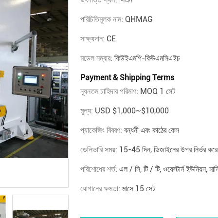
পরিচিতিমুলক নাম:
QHMAG
সাক্ষ্যদান:
CE
মডেল নম্বার:
কিউইএমপি-কিউএমসিএইচ
Payment & Shipping Terms
ন্যূনতম চাহিদার পরিমাণ:
MOQ 1 সেট
মূল্য:
USD $1,000~$10,000
প্যাকেজিং বিবরণ:
বন্ধনী এবং কাঠের কেস
ডেলিভারি সময়:
15-45 দিন, ডিজাইনের উপর নির্ভর করে
পরিশোধের শর্ত:
এল / সি, টি / টি, ওয়েস্টার্ন ইউনিয়ন, মান
যোগানের ক্ষমতা:
মাসে 15 সেট