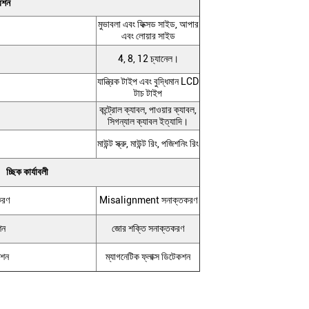
রেশন
মুভাবলা এবং ফিক্সড সাইড, আপার
এবং লোয়ার সাইড
4, 8, 12 চ্যানেল।
যান্ত্রিক টাইপ এবং বুদ্ধিমান LCD
টাচ টাইপ
কন্ট্রোল ক্যাবল, পাওয়ার ক্যাবল,
সিগন্যাল ক্যাবল ইত্যাদি।
মাউন্ট স্ক্রু, মাউন্ট রিং, পজিশনিং রিং
চ্ছিক কার্যাবলী
করণ
Misalignment সনাক্তকরণ
শন
জোর শক্তি সনাক্তকরণ
েশন
ম্যাগনেটিক ফ্লাক্স ডিটেকশন