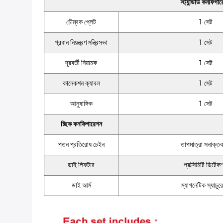
স্ট্যান্ডার্ড কনফিগা
চৌম্বক প্লেট
1 সেট
প্রধান নিয়ন্ত্রণ মন্ত্রিসভা
1 সেট
দূরবর্তী নিয়ামক
1 সেট
কানেকশন ক্যাবল
1 সেট
আনুষাঙ্গিক
1 সেট
চ্ছিক কনফিগারেশন
পতন প্রতিরোধ চেইন
তাপমাত্রা সনাক্ত
ডাই লিফটার
প্রক্সিমিটি ডিটেক
ডাই আর্ম
ম্যাগনেটিক স্যাচুর