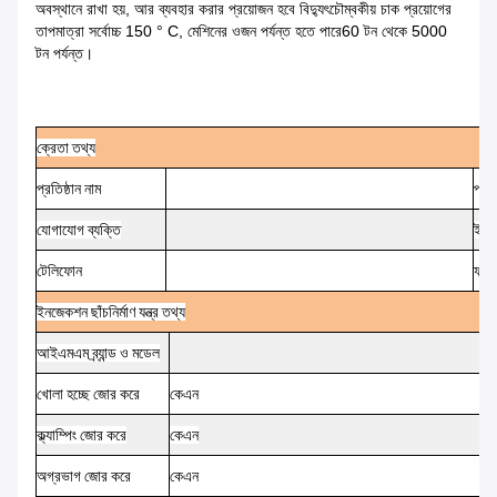
অবস্থানে রাখা হয়, আর ব্যবহার করার প্রয়োজন হবে
বিদ্যুৎচৌম্বকীয় চাক প্রয়োগের
তাপমাত্রা সর্বোচ্চ 150 ° C, মেশিনের ওজন পর্যন্ত হতে পারে
60 টন থেকে 5000
টন পর্যন্ত।
ক্রেতা
তথ্য
প্রতিষ্ঠান
নাম
প্রতি
যোগাযোগ
ব্যক্তি
ই-ম
টেলিফোন
ফ্যাক
ইনজেকশন
ছাঁচনির্মাণ
যন্ত্র
তথ্য
আইএমএম
ব্র্যান্ড ও মডেল
খোলা হচ্ছে
জোর করে
কেএন
ক্ল্যাম্পিং
জোর করে
কেএন
অগ্রভাগ
জোর করে
কেএন