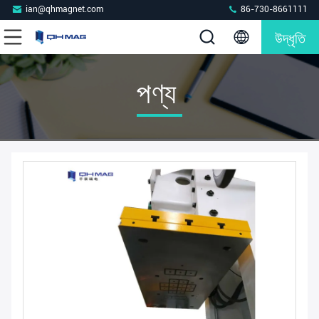
ian@qhmagnet.com
86-730-8661111
উদ্ধৃতি
পণ্য