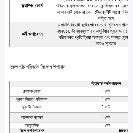
প্লেটের কঠোরতা এবং শক্তি নিশ্চিত করে, সেইসাথ
ক্ল্যাম্পিং ফোর্স
শক্তিকে যুক্তিসঙ্গত বিন্যাসে কেন্দ্রীভূত করা যেতে প
আকার যাই হোক না কেন, টেমপ্লেটটি আরো শক্তি
শক্তি সঙ্গে
এলসিডি রিমোট কন্ট্রোলারের সাথে, বুদ্ধিমান পাসওয়
ব্যবহারে, কী ব্যবস্থাপনার অসুবিধার প্রয়োজন, মোল্
কর্মী অপারেশন
পরিমাণগত প্রতিক্রিয়া অবস্থা এবং সমস্ত সেন্সরের
আরও স্বজ্ঞাত
দ্রুত ছাঁচ পরিবর্তন সিস্টেম উপাদান:
স্ট্যান্ডার্ড কনফিগারেশন
চৌম্বক প্লেট
1 সেট
প্রধান নিয়ন্ত্রণ মন্ত্রিসভা
1 সেট
দূরবর্তী নিয়ামক
1 সেট
কানেকশন ক্যাবল
1 সেট
আনুষাঙ্গিক
1 সেট
চ্ছিক কনফিগারেশন
চ্ছিক কার্য