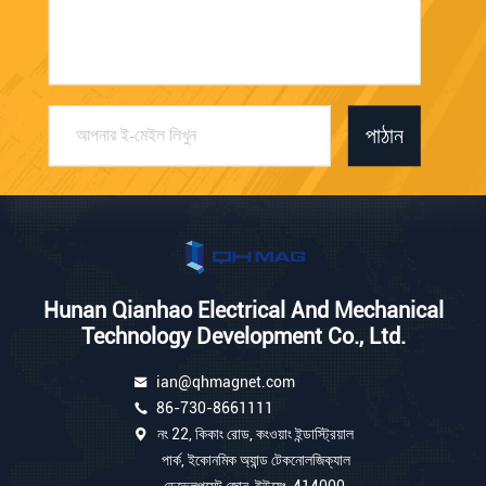
পাঠান
Hunan Qianhao Electrical And Mechanical
Technology Development Co., Ltd.
ian@qhmagnet.com
86-730-8661111
নং 22, কিকাং রোড, কংওয়াং ইন্ডাস্ট্রিয়াল
পার্ক, ইকোনমিক অ্যান্ড টেকনোলজিক্যাল
ডেভেলপমেন্ট জোন, ইউয়েং, 414000,