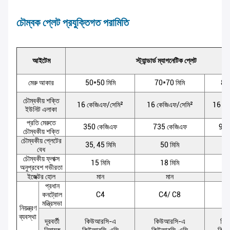
চৌম্বক প্লেট প্রযুক্তিগত পরামিতি
আইটেম
স্ট্যান্ডার্ড ম্যাগনেটিক প্লেট
মেরু আকার
50*50 মিমি
70*70 মিমি
80*
চৌম্বকীয় শক্তি
16 কেজিএফ/সেমি²
16 কেজিএফ/সেমি²
16 কে
ইউনিট এলাকা
প্রতি মেরুতে
350 কেজিএফ
735 কেজিএফ
980
চৌম্বকীয় শক্তি
চৌম্বকীয় প্লেটের
35, 45 মিমি
50 মিমি
5
বেধ
চৌম্বকীয় ফ্লাক্স
15 মিমি
18 মিমি
2
অনুপ্রবেশ গভীরতা
ইজেক্টর হোল
মান
মান
প্রধান
কনট্রোল
C4
C4/ C8
মন্ত্রিসভা
নিয়ন্ত্রণ
ব্যবস্থা
দূরবর্তী
কিউআরসি-এ
কিউআরসি-এ
কি
নিয়ামক
কিউআরসি-এসি
কিউআরসি-এসি
কিউ