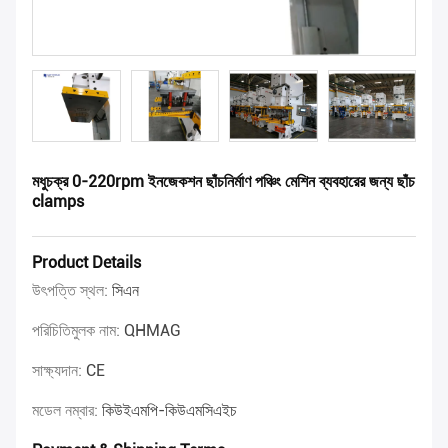
মধুচক্র 0-220rpm ইনজেকশন ছাঁচনির্মাণ পঞ্চিং মেশিন ব্যবহারের জন্য ছাঁচ
clamps
Product Details
উৎপত্তি স্থল:
সিএন
পরিচিতিমুলক নাম:
QHMAG
সাক্ষ্যদান:
CE
মডেল নম্বার:
কিউইএমপি-কিউএমসিএইচ