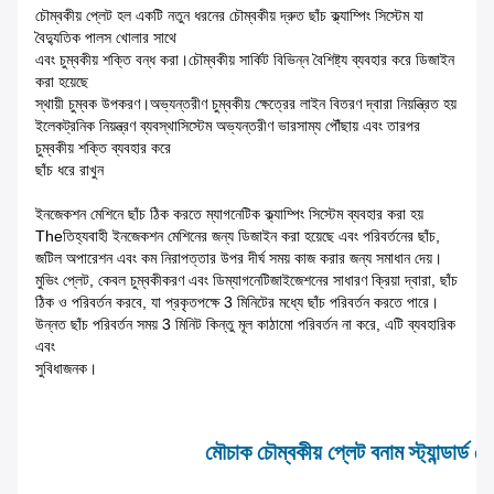
চৌম্বকীয় প্লেট হল একটি নতুন ধরনের চৌম্বকীয় দ্রুত ছাঁচ ক্ল্যাম্পিং সিস্টেম যা
বৈদ্যুতিক পালস খোলার সাথে
এবং চুম্বকীয় শক্তি বন্ধ করা।চৌম্বকীয় সার্কিট বিভিন্ন বৈশিষ্ট্য ব্যবহার করে ডিজাইন
করা হয়েছে
স্থায়ী চুম্বক উপকরণ।অভ্যন্তরীণ চুম্বকীয় ক্ষেত্রের লাইন বিতরণ দ্বারা নিয়ন্ত্রিত হয়
ইলেকট্রনিক নিয়ন্ত্রণ ব্যবস্থাসিস্টেম অভ্যন্তরীণ ভারসাম্য পৌঁছায় এবং তারপর
চুম্বকীয় শক্তি ব্যবহার করে
ছাঁচ ধরে রাখুন
ইনজেকশন মেশিনে ছাঁচ ঠিক করতে ম্যাগনেটিক ক্ল্যাম্পিং সিস্টেম ব্যবহার করা হয়
Theতিহ্যবাহী ইনজেকশন মেশিনের জন্য ডিজাইন করা হয়েছে এবং পরিবর্তনের ছাঁচ,
জটিল অপারেশন এবং কম নিরাপত্তার উপর দীর্ঘ সময় কাজ করার জন্য সমাধান দেয়।
মুভিং প্লেট, কেবল চুম্বকীকরণ এবং ডিম্যাগনেটিজাইজেশনের সাধারণ ক্রিয়া দ্বারা, ছাঁচ
ঠিক ও পরিবর্তন করবে, যা প্রকৃতপক্ষে 3 মিনিটের মধ্যে ছাঁচ পরিবর্তন করতে পারে।
উন্নত ছাঁচ পরিবর্তন সময় 3 মিনিট কিন্তু মূল কাঠামো পরিবর্তন না করে, এটি ব্যবহারিক
এবং
সুবিধাজনক।
মৌচাক চৌম্বকীয় প্লেট বনাম স্ট্যান্ডার্ড চ