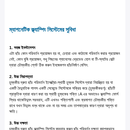
ম্যাগনেটিক ক্ল্যাম্পিং সিস্টেমের সুবিধা
1. সহজ ইনস্টলেশন
এটা ছাঁচ কোন পরিবর্তন প্রয়োজন হয় না, চেহারা এবং কাঠামো পরিবর্তন করার প্রয়োজন
নেই, কোন ঘুষি প্রয়োজন, শুধু পিছনের প্যানেলের থ্রেডেড হোল বা টি-স্লটের বোল্ট
দ্বারা চৌম্বকীয় প্লেট ঠিক করুন
ইনজেকশন ছাঁচনির্মাণ মেশিন.
2. উচ্চ নিরাপত্তা
চুম্বকীয় দ্রুত ছাঁচ পরিবর্তন ইলেক্ট্রো-স্থায়ী চুম্বক সিস্টেম দ্বারা নিয়ন্ত্রিত হয় যা
একটি
বৈদ্যুতিক পালস একটি সেকেন্ডে সিস্টেমকে সক্রিয় করে (চুম্বকীকরণ): ছাঁচটি
প্রাকৃতিক দ্বারা ধারণ করা হয়
স্থায়ী চুম্বকের শক্তি।A এর অভাবেও ক্ল্যাম্পিং ফোর্স
স্থির থাকে
বিদ্যুৎ সরবরাহ, এটি এখনও শক্তিশালী এবং ক্রমাগত চৌম্বকীয় শক্তি
রাখে যখন বিদ্যুৎ বন্ধ থাকে এবং না হয়
সময় এবং তাপমাত্রার কারণ দ্বারা অদৃশ্য বা
ক্ষতি।
3. উচ্চ দক্ষতা
চুম্বকীয় দ্রুত ছাঁচ ক্ল্যাম্পিং সিস্টেম ব্যবহার করুন ছাঁচ পরিবর্তন দক্ষতা ব্যাপকভাবে