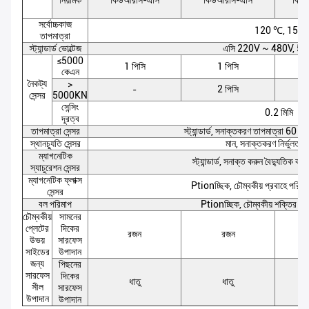
সর্বোচ্চকাজ
120 ℃, 150
তাপমাত্রা
স্ট্যান্ডার্ড ভোল্টেজ
এসি 220V ~ 480V, 5
≤5000
1 পিসি
1 পিসি
কেএন
নৈকট্য
>
2 পিসি
-
সেন্সর
5000KN
সেন্সিং
0.2 মিমি
দূরত্ব
তাপমাত্রা সেন্সর
স্ট্যান্ডার্ড, সনাক্তকরণ তাপমাত্রা 60 থে
স্থানচ্যুতি সেন্সর
মান, সনাক্তকরণ নির্ভুলতা 
ম্যাগনেটিক
স্ট্যান্ডার্ড, সনাক্ত করুন বৈদ্যুতিক কারে
স্যাচুরেশন সেন্সর
ম্যাগনেটিক ফ্লাক্স
Ptionচ্ছিক, চৌম্বকীয় প্রবাহে পরিবর্
সেন্সর
বল পরিমাপ
Ptionচ্ছিক, চৌম্বকীয় শক্তির শক
চৌম্বকীয়
সামনের
প্লেটের
দিকের
রজন
রজন
উভয়
সারফেস
সাইডের
উপাদান
জন্য
পিছনের
সারফেস
দিকের
ধাতু
ধাতু
সীল
সারফেস
উপাদান
উপাদান