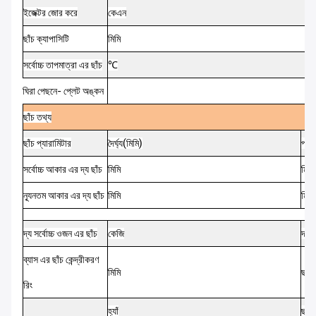
ইজেক্টর
জোর করে
কেএন
ছাঁচ
ক্যাপাসিটি
মিমি
সর্বোচ্চ
তাপমাত্রা
এর
ছাঁচ
℃
ঘিরা
পেছনে-
প্লেট
অঙ্কন
ছাঁচ
তথ্য
ছাঁচ
প্যারামিটার
দৈর্ঘ্য
(
মিমি
)
প্রস
সর্বোচ্চ
আকার
এর
দ্য
ছাঁচ
মিমি
মিমি
ন্যূনতম
আকার
এর
দ্য
ছাঁচ
মিমি
মিমি
দ্য
সর্বোচ্চ
ওজন
এর
ছাঁচ
কেজি
দ্য
ম
ব্যাস
এর
ছাঁচ
কেন্দ্রীকরণ
মিমি
ছাঁচ
রিং
হ্যাঁ
ছাঁচ