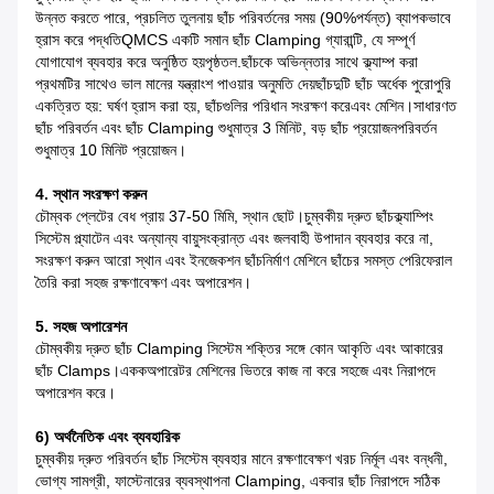
উন্নত করতে পারে, প্রচলিত তুলনায় ছাঁচ পরিবর্তনের সময় (90%পর্যন্ত) ব্যাপকভাবে
হ্রাস করে
পদ্ধতিQMCS একটি সমান ছাঁচ Clamping গ্যারান্টি, যে সম্পূর্ণ
যোগাযোগ ব্যবহার করে অনুষ্ঠিত হয়
পৃষ্ঠতল.ছাঁচকে অভিন্নতার সাথে ক্ল্যাম্প করা
প্রথমটির সাথেও ভাল মানের যন্ত্রাংশ পাওয়ার অনুমতি দেয়
ছাঁচদুটি ছাঁচ অর্ধেক পুরোপুরি
একত্রিত হয়: ঘর্ষণ হ্রাস করা হয়, ছাঁচগুলির পরিধান সংরক্ষণ করে
এবং মেশিন।সাধারণত
ছাঁচ পরিবর্তন এবং ছাঁচ Clamping শুধুমাত্র 3 মিনিট, বড় ছাঁচ প্রয়োজন
পরিবর্তন
শুধুমাত্র 10 মিনিট প্রয়োজন।
4. স্থান সংরক্ষণ করুন
চৌম্বক প্লেটের বেধ প্রায় 37-50 মিমি, স্থান ছোট।চুম্বকীয় দ্রুত ছাঁচ
ক্ল্যাম্পিং
সিস্টেম প্ল্যাটেন এবং অন্যান্য বায়ুসংক্রান্ত এবং জলবাহী উপাদান ব্যবহার করে না,
সংরক্ষণ করুন
আরো স্থান এবং ইনজেকশন ছাঁচনির্মাণ মেশিনে ছাঁচের সমস্ত পেরিফেরাল
তৈরি করা সহজ
রক্ষণাবেক্ষণ এবং অপারেশন।
5. সহজ অপারেশন
চৌম্বকীয় দ্রুত ছাঁচ Clamping সিস্টেম শক্তির সঙ্গে কোন আকৃতি এবং আকারের
ছাঁচ Clamps।একক
অপারেটর মেশিনের ভিতরে কাজ না করে সহজে এবং নিরাপদে
অপারেশন করে।
6) অর্থনৈতিক এবং ব্যবহারিক
চুম্বকীয় দ্রুত পরিবর্তন ছাঁচ সিস্টেম ব্যবহার মানে রক্ষণাবেক্ষণ খরচ নির্মূল এবং
বন্ধনী,
ভোগ্য সামগ্রী, ফাস্টেনারের ব্যবস্থাপনা
Clamping, একবার ছাঁচ নিরাপদে সঠিক