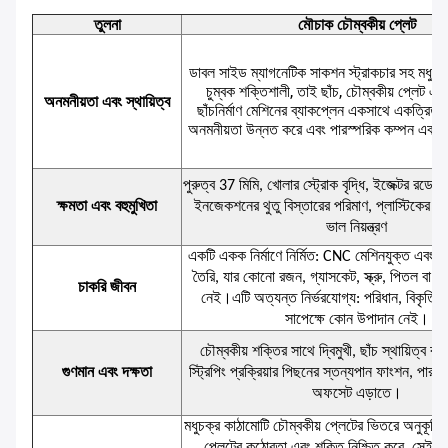
তুলনা
মৌচাক চৌম্বকীয় প্লেট
ডাবল সাইড ম্যাগনেটিক সাকশন স্ট্রাকচার সহ মধুচক্
চুম্বক শক্তিশালী, তাই ছাঁচ, চৌম্বকীয় প্লেট 
অনমনীয়তা এবং স্থায়িত্ব
ছাঁচনির্মাণ মেশিনের ব্যাকপ্লেন একসাথে একত্রিত হ
অনমনীয়তা উন্নত করে এবং পারস্পরিক কম্পন এবং
পুরুত্ব 37 মিমি, খোলার স্ট্রোক বৃদ্ধি, ইজেক্টর রডের স
ক্ষমতা এবং বহুমুখিতা
ইনজেকশনের থুতু বিস্তারের পরিমাণ, প্লাস্টিকের ত
ভাল নিয়ন্ত্রণ
একটি একক নির্মাণে নির্মিত: CNC মেশিনযুক্ত এবং সম্প
তৈরি, যার কোনো রজন, গ্যাসকেট, স্ক্রু, পিতল বা 
চাকরি জীবন
নেই।এটি অত্যন্ত নির্ভরযোগ্য: পরিধান, বিকৃতি বা
সাপেক্ষে কোন উপাদান নেই।
চৌম্বকীয় শক্তির সাথে দ্বিমুখী, ছাঁচ স্থায়িত্ব বজ
গুণমান এবং দক্ষতা
স্ট্রিপিং প্রক্রিয়ার পিছনের স্তন্যপান ফাংশন, পারস
অফসেট এড়াতে।
মধুচক্র কাঠামোটি চৌম্বকীয় প্লেটের ভিতরে অনুকূলিত হ