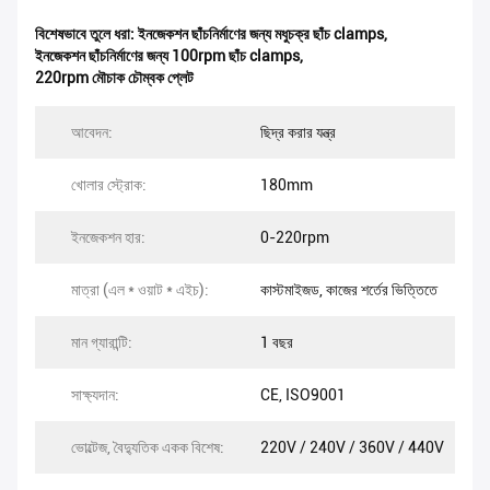
বিশেষভাবে তুলে ধরা:
ইনজেকশন ছাঁচনির্মাণের জন্য মধুচক্র ছাঁচ clamps
,
ইনজেকশন ছাঁচনির্মাণের জন্য 100rpm ছাঁচ clamps
,
220rpm মৌচাক চৌম্বক প্লেট
আবেদন:
ছিদ্র করার যন্ত্র
খোলার স্ট্রোক:
180mm
ইনজেকশন হার:
0-220rpm
মাত্রা (এল * ওয়াট * এইচ):
কাস্টমাইজড, কাজের শর্তের ভিত্তিতে
মান গ্যারান্টি:
1 বছর
সাক্ষ্যদান:
CE, ISO9001
ভোল্টেজ, বৈদ্যুতিক একক বিশেষ:
220V / 240V / 360V / 440V