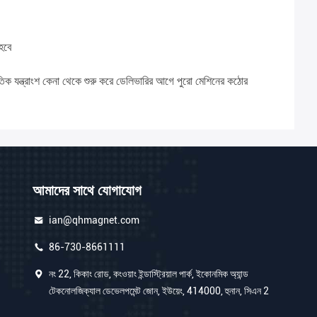
হবে
যুতিক যন্ত্রাংশ কেনা থেকে শুরু করে ডেলিভারির আগে পুরো মেশিনের কঠোর
আমাদের সাথে যোগাযোগ
ian@qhmagnet.com
86-730-8661111
নং 22, কিকাং রোড, কংওয়াং ইন্ডাস্ট্রিয়াল পার্ক, ইকোনমিক অ্যান্ড
টেকনোলজিক্যাল ডেভেলপমেন্ট জোন, ইউয়েং, 414000, হুনান, সিএন 2