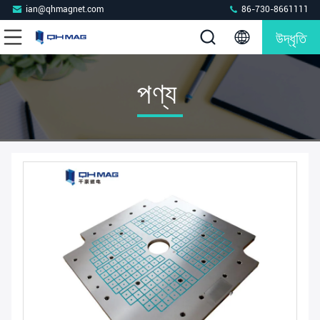
ian@qhmagnet.com
86-730-8661111
উদ্ধৃতি
পণ্য