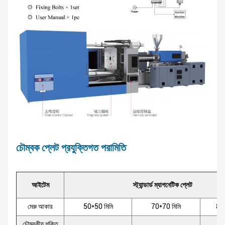
চৌম্বক প্লেট প্রযুক্তিগত পরামিতি
আইটেম
স্ট্যান্ডার্ড ম্যাগনেটিক প্লেট
মেরু আকার
50*50 মিমি
70*70 মিমি
80*
চৌম্বকীয় শক্তি