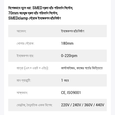
বিশেষভাবে তুলে ধরা:
SMED দ্রুত ছাঁচ পরিবর্তন সিস্টেম
,
70mm ষড়ভুজ দ্রুত ছাঁচ পরিবর্তন সিস্টেম
,
SMEDclamp স্ট্রোক ইনজেকশন ছাঁচনির্মাণ
আবেদন:
ইনজেকশন ছাঁচনির্মাণ
খোলার স্ট্রোক:
180mm
ইনজেকশন হার:
0-220rpm
মাত্রা (এল * ওয়াট * এইচ):
কাস্টমাইজড, কাজের শর্তের ভিত্তিতে
মান গ্যারান্টি:
1 বছর
সাক্ষ্যদান:
CE, ISO9001
ভোল্টেজ, বৈদ্যুতিক একক বিশেষ:
220V / 240V / 360V / 440V