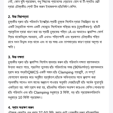
নেই, কোন ঘুষি প্রয়োজন, শুধু পিছনের প্যানেলের থ্রেডেড হোল বা টি-স্লটের বোল্ট
দ্বারা চৌম্বকীয় প্লেট ঠিক করুন
ইনজেকশন ছাঁচনির্মাণ মেশিন.
2. উচ্চ নিরাপত্তা
চুম্বকীয় দ্রুত ছাঁচ পরিবর্তন ইলেক্ট্রো-স্থায়ী চুম্বক সিস্টেম দ্বারা নিয়ন্ত্রিত হয় যা
একটি
বৈদ্যুতিক পালস একটি সেকেন্ডে সিস্টেমকে সক্রিয় করে (চুম্বকীকরণ): ছাঁচটি
প্রাকৃতিক দ্বারা ধারণ করা হয়
স্থায়ী চুম্বকের শক্তি।A এর অভাবেও ক্ল্যাম্পিং ফোর্স
স্থির থাকে
বিদ্যুৎ সরবরাহ, এটি এখনও শক্তিশালী এবং ক্রমাগত চৌম্বকীয় শক্তি
রাখে যখন বিদ্যুৎ বন্ধ থাকে এবং না হয়
সময় এবং তাপমাত্রার কারণ দ্বারা অদৃশ্য বা
ক্ষতি।
3. উচ্চ দক্ষতা
চুম্বকীয় দ্রুত ছাঁচ ক্ল্যাম্পিং সিস্টেম ব্যবহার করুন ছাঁচ পরিবর্তন দক্ষতা ব্যাপকভাবে
উন্নত করতে পারে, প্রচলিত তুলনায় ছাঁচ পরিবর্তনের সময় (90%পর্যন্ত) ব্যাপকভাবে
হ্রাস করে
পদ্ধতিQMCS একটি সমান ছাঁচ Clamping গ্যারান্টি, যে সম্পূর্ণ
যোগাযোগ ব্যবহার করে অনুষ্ঠিত হয়
পৃষ্ঠতল.ছাঁচকে অভিন্নতার সাথে ক্ল্যাম্প করা
প্রথমটির সাথেও ভাল মানের যন্ত্রাংশ পাওয়ার অনুমতি দেয়
ছাঁচদুটি ছাঁচ অর্ধেক পুরোপুরি
একত্রিত হয়: ঘর্ষণ হ্রাস করা হয়, ছাঁচগুলির পরিধান সংরক্ষণ করে
এবং মেশিন।সাধারণত
ছাঁচ পরিবর্তন এবং ছাঁচ Clamping শুধুমাত্র 3 মিনিট, বড় ছাঁচ প্রয়োজন
পরিবর্তন
শুধুমাত্র 10 মিনিট প্রয়োজন।
4. স্থান সংরক্ষণ করুন
চৌম্বক প্লেটের বেধ প্রায় 37-50 মিমি, স্থান ছোট।চুম্বকীয় দ্রুত ছাঁচ
ক্ল্যাম্পিং