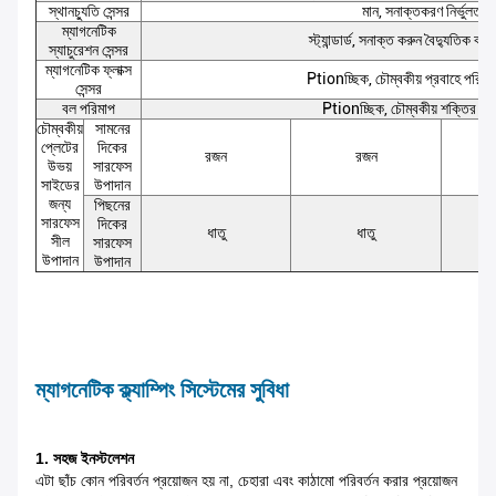
স্থানচ্যুতি সেন্সর
মান, সনাক্তকরণ নির্ভুলতা 
ম্যাগনেটিক
স্ট্যান্ডার্ড, সনাক্ত করুন বৈদ্যুতিক কারে
স্যাচুরেশন সেন্সর
ম্যাগনেটিক ফ্লাক্স
Ptionচ্ছিক, চৌম্বকীয় প্রবাহে পরিবর্
সেন্সর
বল পরিমাপ
Ptionচ্ছিক, চৌম্বকীয় শক্তির শক
চৌম্বকীয়
সামনের
প্লেটের
দিকের
রজন
রজন
উভয়
সারফেস
সাইডের
উপাদান
জন্য
পিছনের
সারফেস
দিকের
ধাতু
ধাতু
সীল
সারফেস
উপাদান
উপাদান
ম্যাগনেটিক ক্ল্যাম্পিং সিস্টেমের সুবিধা
1. সহজ ইনস্টলেশন
এটা ছাঁচ কোন পরিবর্তন প্রয়োজন হয় না, চেহারা এবং কাঠামো পরিবর্তন করার প্রয়োজন