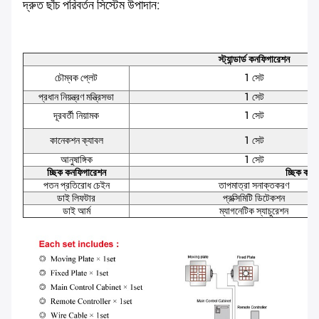
দ্রুত ছাঁচ পরিবর্তন সিস্টেম উপাদান:
স্ট্যান্ডার্ড কনফিগারেশন
চৌম্বক প্লেট
1 সেট
প্রধান নিয়ন্ত্রণ মন্ত্রিসভা
1 সেট
দূরবর্তী নিয়ামক
1 সেট
কানেকশন ক্যাবল
1 সেট
আনুষাঙ্গিক
1 সেট
চ্ছিক কনফিগারেশন
চ্ছিক কার্য
পতন প্রতিরোধ চেইন
তাপমাত্রা সনাক্তকরণ
ডাই লিফটার
প্রক্সিমিটি ডিটেকশন
ডাই আর্ম
ম্যাগনেটিক স্যাচুরেশন