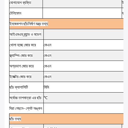
যোগাযোগ
ব্যক্তি
ই-ম
টেলিফোন
ফ্যাক
ইনজেকশন
ছাঁচনির্মাণ
যন্ত্র
তথ্য
আইএমএম
ব্র্যান্ড ও মডেল
খোলা হচ্ছে
জোর করে
কেএন
ক্ল্যাম্পিং
জোর করে
কেএন
অগ্রভাগ
জোর করে
কেএন
ইজেক্টর
জোর করে
কেএন
ছাঁচ
ক্যাপাসিটি
মিমি
সর্বোচ্চ
তাপমাত্রা
এর
ছাঁচ
℃
ঘিরা
পেছনে-
প্লেট
অঙ্কন
ছাঁচ
তথ্য