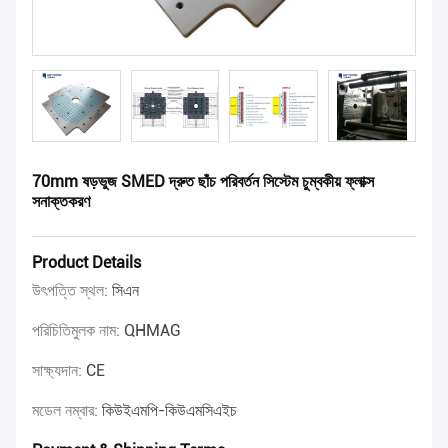
70mm ষড়ভুজ SMED দ্রুত ছাঁচ পরিবর্তন সিস্টেম চুম্বকীয় ফ্লাক্স
সনাক্তকরণ
Product Details
উৎপত্তি স্থল:
সিএন
পরিচিতিমুলক নাম:
QHMAG
সাক্ষ্যদান:
CE
মডেল নম্বার:
কিউইএমপি-কিউএমসিএইচ