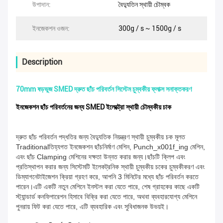
উপাদান:
বৈদ্যুতিন স্থায়ী চৌম্বক
ইনজেকশন ওজন:
300g / s ~ 1500g / s
Description
70mm ষড়ভুজ SMED দ্রুত ছাঁচ পরিবর্তন সিস্টেম চুম্বকীয় ফ্লাক্স সনাক্তকরণ
ইনজেকশন ছাঁচ পরিবর্তনের জন্য SMED ইলেক্ট্রো স্থায়ী চৌম্বকীয় চাক
দ্রুত ছাঁচ পরিবর্তন পদ্ধতির জন্য বৈদ্যুতিক নিয়ন্ত্রণ স্থায়ী চুম্বকীয় চক মূলত
Traditionalতিহ্যগত ইনজেকশন ছাঁচনির্মাণ মেশিন, Punch_x001f_ing মেশিন,
এবং ছাঁচ Clamping মেশিনের দক্ষতা উন্নত করার জন্য।ছাঁচটি ক্লিপ এবং
প্রতিস্থাপন করার জন্য সিস্টেমটি ইলেকট্রনিক স্থায়ী চুম্বকীয় চকের চুম্বকীকরণ এবং
ডিম্যাগনেটাইজেশন ক্রিয়া গ্রহণ করে, আপনি 3 মিনিটের মধ্যে ছাঁচ পরিবর্তন করতে
পারেন।এটি একটি নতুন মেশিনে ইনস্টল করা যেতে পারে, শেষ গ্রাহকের কাছে একটি
স্ট্যান্ডার্ড কনফিগারেশন হিসাবে বিক্রি করা যেতে পারে, অথবা ব্যবহারযোগ্য মেশিনে
পুনরায় ফিট করা যেতে পারে, এটি ব্যবহারিক এবং সুবিধাজনক উভয়ই।