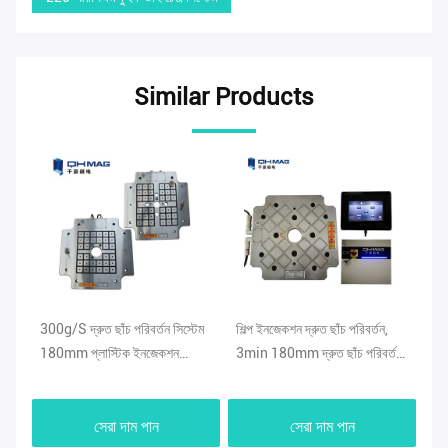
Similar Products
িং
300g/S দ্রুত ছাঁচ পরিবর্তন সিস্টেম
শিল্প ইনজেকশন দ্রুত ছাঁচ পরিবর্তন,
22
180mm প্লাস্টিক ইনজেকশন
3min 180mm দ্রুত ছাঁচ পরিবর্তন
সিস
ছাঁচনির্মাণ মেশিন
সিস্টেম
সেরা দাম পান
সেরা দাম পান