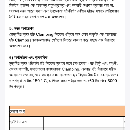
সিস্টেম প্ল্যাটেন এবং অন্যান্য বায়ুসংক্রান্ত এবং জলবাহী উপাদান ব্যবহার করে না,
সংরক্ষণ করুন
আরো স্থান এবং ইনজেকশন ছাঁচনির্মাণ মেশিনে ছাঁচের সমস্ত পেরিফেরাল
তৈরি করা সহজ
রক্ষণাবেক্ষণ এবং অপারেশন।
5. সহজ অপারেশন
চৌম্বকীয় দ্রুত ছাঁচ Clamping সিস্টেম শক্তির সঙ্গে কোন আকৃতি এবং আকারের
ছাঁচ Clamps।একক
অপারেটর মেশিনের ভিতরে কাজ না করে সহজে এবং নিরাপদে
অপারেশন করে।
6) অর্থনৈতিক এবং ব্যবহারিক
চুম্বকীয় দ্রুত পরিবর্তন ছাঁচ সিস্টেম ব্যবহার মানে রক্ষণাবেক্ষণ খরচ নির্মূল এবং
বন্ধনী,
ভোগ্য সামগ্রী, ফাস্টেনারের ব্যবস্থাপনা
Clamping, একবার ছাঁচ নিরাপদে সঠিক
অবস্থানে রাখা হয়, আর ব্যবহার করার প্রয়োজন হবে
বিদ্যুৎচৌম্বকীয় চাক প্রয়োগের
তাপমাত্রা সর্বোচ্চ 150 ° C, মেশিনের ওজন পর্যন্ত হতে পারে
60 টন থেকে 5000
টন পর্যন্ত।
ক্রেতা
তথ্য
প্রতিষ্ঠান
নাম
প্রতি