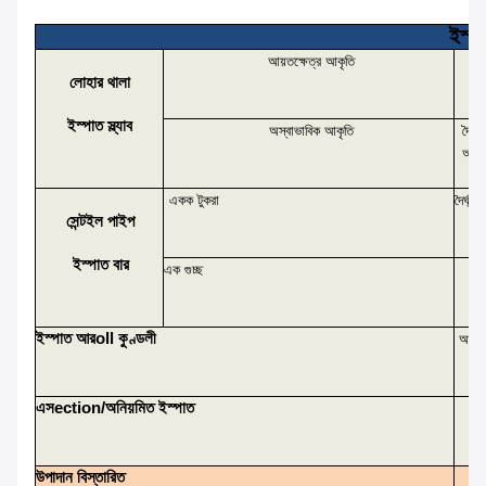
ইস্প
আয়তক্ষেত্র
আকৃতি
লোহার থালা
ইস্পাত স্ল্যাব
অস্বাভাবিক আকৃতি
দৈর্ঘ্য
আকৃ
একক টুকরা
দৈর্ঘ্য
ম
সেন্ট
ইল পাইপ
ইস্পাত বার
এক গুচ্ছ
ইস্পাত
আর
Oll কুণ্ডলী
আইড
এস
Ectio
N/অনিয়মিত ইস্পাত
উপাদান বিস্তারিত