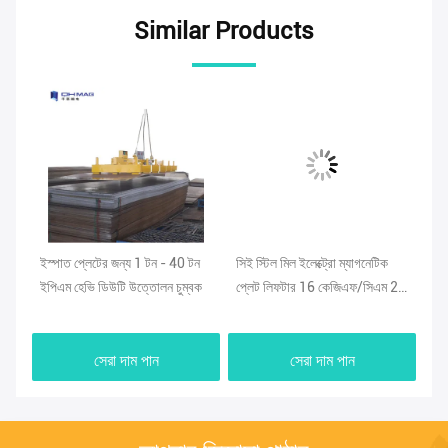
Similar Products
ইস্পাত প্লেটের জন্য 1 টন - 40 টন
সিই স্টিল মিল ইলেক্ট্রো ম্যাগনেটিক
Ne
ীট
ইপিএম হেভি ডিউটি ​​উত্তোলন চুম্বক
প্লেট লিফটার 16 কেজিএফ/সিএম 2
হ্য
ফোর্স বিম সহ
ইস
সেরা দাম পান
সেরা দাম পান