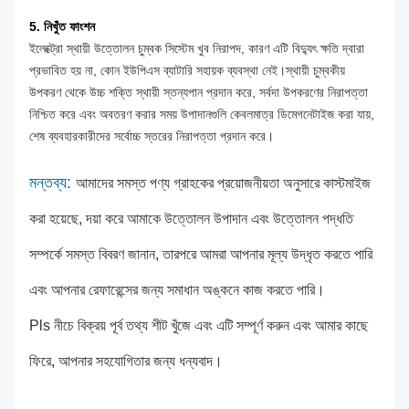
5. নিখুঁত ফাংশন
ইলেক্ট্রো স্থায়ী উত্তোলন চুম্বক সিস্টেম খুব নিরাপদ, কারণ এটি বিদ্যুৎ ক্ষতি দ্বারা
প্রভাবিত হয় না, কোন ইউপিএস ব্যাটারি সহায়ক ব্যবস্থা নেই।স্থায়ী চুম্বকীয়
উপকরণ থেকে উচ্চ শক্তি স্থায়ী স্তন্যপান প্রদান করে, সর্বদা উপকরণের নিরাপত্তা
নিশ্চিত করে এবং অবতরণ করার সময় উপাদানগুলি কেবলমাত্র ডিমেগনেটাইজ করা যায়,
শেষ ব্যবহারকারীদের সর্বোচ্চ স্তরের নিরাপত্তা প্রদান করে।
মন্তব্য:
আমাদের সমস্ত পণ্য গ্রাহকের প্রয়োজনীয়তা অনুসারে কাস্টমাইজ
করা হয়েছে, দয়া করে আমাকে উত্তোলন উপাদান এবং উত্তোলন পদ্ধতি
সম্পর্কে সমস্ত বিবরণ জানান, তারপরে আমরা আপনার মূল্য উদ্ধৃত করতে পারি
এবং আপনার রেফারেন্সের জন্য সমাধান অঙ্কনে কাজ করতে পারি।
Pls নীচে বিক্রয় পূর্ব তথ্য শীট খুঁজে এবং এটি সম্পূর্ণ করুন এবং আমার কাছে
ফিরে, আপনার সহযোগিতার জন্য ধন্যবাদ।