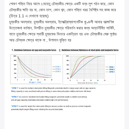
শোষণ শক্তি নিয়ে আসে।যেহেতু চৌম্বকীয় ক্ষেত্র একটি বন্ধ লুপ গঠন করে, কোন
চৌম্বকীয় ক্ষতি হয় না, কোন তাপ, কোন শব্দ, কোন শক্তি খরচ বৈশিষ্ট্য সহ কাজ করে
(চিত্র 1.1 এ দেখানো হয়েছে)
চুম্বকীয় অবস্থায়: চুম্বকীয় অবস্থায়, ইলেক্ট্রোম্যাগনেটিক কুণ্ডলী আবার তাত্ক্ষণিক
উত্তেজনা বর্তমান, বিপরীত চুম্বকীয় ক্ষেত্র পরিবর্তন করার জন্য অন্তর্নির্মিত সার্কিট,
যাতে চুম্বকীয় ক্ষেত্র স্থায়ী চুম্বকের ভিতরে একত্রিত হয় এবং চৌম্বকীয় মেরু পৃষ্ঠের
আর চৌম্বক ক্ষেত্র থাকে না , উপাদান মুক্তি হয়