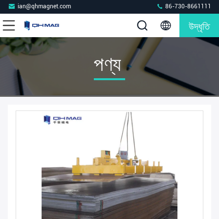
ian@qhmagnet.com
86-730-8661111
উদ্ধৃতি
পণ্য