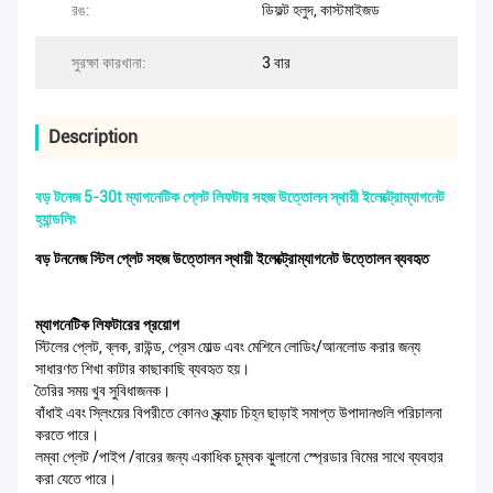
রঙ:
ডিফল্ট হলুদ, কাস্টমাইজড
সুরক্ষা কারখানা:
3 বার
Description
বড় টনেজ 5-30t ম্যাগনেটিক প্লেট লিফটার সহজ উত্তোলন স্থায়ী ইলেক্ট্রোম্যাগনেট
হ্যান্ডলিং
বড় টননেজ স্টিল প্লেট সহজ উত্তোলন স্থায়ী ইলেক্ট্রোম্যাগনেট উত্তোলন ব্যবহৃত
ম্যাগনেটিক লিফটারের প্রয়োগ
স্টিলের প্লেট, ব্লক, রাউন্ড, প্রেস মোল্ড এবং মেশিনে লোডিং/আনলোড করার জন্য
সাধারণত শিখা কাটার কাছাকাছি ব্যবহৃত হয়।
তৈরির সময় খুব সুবিধাজনক।
বাঁধাই এবং স্লিংয়ের বিপরীতে কোনও স্ক্র্যাচ চিহ্ন ছাড়াই সমাপ্ত উপাদানগুলি পরিচালনা
করতে পারে।
লম্বা প্লেট /পাইপ /বারের জন্য একাধিক চুম্বক ঝুলানো স্প্রেডার বিমের সাথে ব্যবহার
করা যেতে পারে।