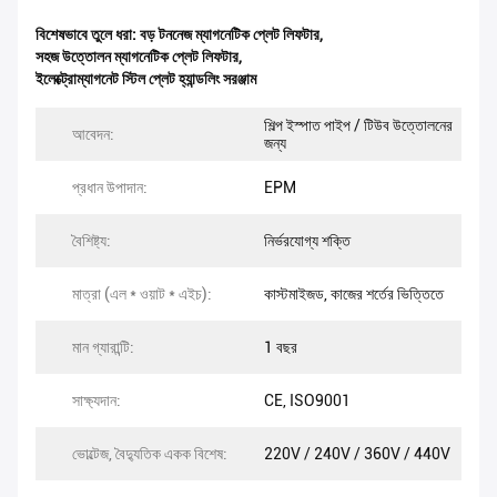
বিশেষভাবে তুলে ধরা:
বড় টননেজ ম্যাগনেটিক প্লেট লিফটার
,
সহজ উত্তোলন ম্যাগনেটিক প্লেট লিফটার
,
ইলেক্ট্রোম্যাগনেট স্টিল প্লেট হ্যান্ডলিং সরঞ্জাম
শিল্প ইস্পাত পাইপ / টিউব উত্তোলনের
আবেদন:
জন্য
প্রধান উপাদান:
EPM
বৈশিষ্ট্য:
নির্ভরযোগ্য শক্তি
মাত্রা (এল * ওয়াট * এইচ):
কাস্টমাইজড, কাজের শর্তের ভিত্তিতে
মান গ্যারান্টি:
1 বছর
সাক্ষ্যদান:
CE, ISO9001
ভোল্টেজ, বৈদ্যুতিক একক বিশেষ:
220V / 240V / 360V / 440V