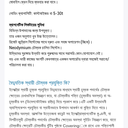
মোবাইল ক্রেন দিয়ে ব্যবহার করা যাবে।
লোডিং ক্যাপাসিটি: কাস্টমাইজড বা 5-30t
ম্যাগনেটিক লিফটারের সুবিধা
বিভিন্ন উপাদানের জন্য উপযুক্ত।
তার ওজন অনুপাত খুব উচ্চ উত্তোলন।
রিমোট কন্ট্রোল সিস্টেমের সাথে দ্রুত এবং সহজ অপারেশন (চ্ছিক)।
Neodymium চৌম্বক চালিত সিস্টেম।
উদ্ভিদের সুরক্ষার উন্নতি করে পুরুষদের সাথে সরাসরি কোন যোগাযোগ নেই।
বড় এবং ভারী কাজের অংশটি কেবলমাত্র একজন অপারেটর দ্বারা সহজেই সরানো/
পরিচালনা করা যায়।
বৈদ্যুতিক স্থায়ী চৌম্বক প্রযুক্তি কি?
ইলেক্ট্রো স্থায়ী চুম্বক প্রযুক্তি বিদ্যুতের মাধ্যমে স্থায়ী চুম্বক পদার্থের চৌম্বক
ক্ষেত্রের রেখাগুলিকে নিয়ন্ত্রণ করে, যা চৌম্বকীয় শক্তি (চুম্বকীয় অবস্থা) বা অ-
চুম্বকীয় বল (ডিমেগনেটাইজড রাষ্ট্র) দিয়ে প্রকাশ করে।এটি একটি উদ্ভাবনী
অ্যাপ্লিকেশন প্রযুক্তি যা স্বাধীনভাবে উপাদান আকর্ষণ বা মুক্তি দিতে পারে।
চুম্বকীয় অবস্থা: তাত্ক্ষণিক উত্তেজনা কারেন্ট সহ ইলেক্ট্রোম্যাগনেটিক কুণ্ডলী, যা
বিপরীতমুখী চৌম্বকীয় পদার্থের চৌম্বকীয় ক্ষেত্রের অবস্থা সুইচিং নিয়ন্ত্রণ করে, যাতে
চৌম্বকীয় ক্ষেত্রটি চৌম্বকীয় খুঁটির পৃষ্ঠকে Coveringেকে রাখে এবং শক্তিশালী