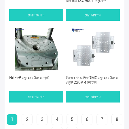
ডাই চেঞ্জ ISO9001 অনুমোদন
সেরা দাম পান
সেরা দাম পান
NdFeB মধুচক্র চৌম্বক প্লেট
ইনজেকশন মেশিন QMC মধুচক্র চৌম্বক
প্লেট 220V 4 চ্যানেল
সেরা দাম পান
সেরা দাম পান
1
2
3
4
5
6
7
8