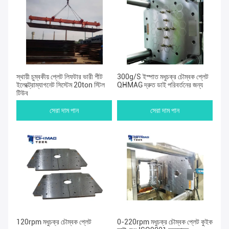
স্থায়ী চুম্বকীয় প্লেট লিফটার ভারী শীট
300g/S ইস্পাত মধুচক্র চৌম্বক প্লেট
ইলেক্ট্রোম্যাগনেট সিস্টেম 20ton স্টিল
QHMAG দ্রুত ডাই পরিবর্তনের জন্য
টিউব
সেরা দাম পান
সেরা দাম পান
120rpm মধুচক্র চৌম্বক প্লেট
0-220rpm মধুচক্র চৌম্বক প্লেট কুইক