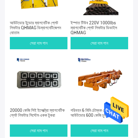
আউটডোর ইন্ডোর ম্যাগনেটিক প্লেট
ইস্পাত টিউব 220V 1000lbs
লিফটার QHMAG ডিম্যাগনেটিজেশন
ম্যাগনেটিক প্লেট লিফটার ডিভাইস
বোতাম
QHMAG
সেরা দাম পান
সেরা দাম পান
20000 কেজি সিই ইলেক্ট্রো ম্যাগনেটিক
পরিবহন 6 মিমি চৌম্বক প্লেট লিফটার,
প্লেট লিফটার সিস্টেম একক টুকরা
আউটডোর 600 কেজি চুম্বকীয় লিফটার
সেরা দাম পান
সেরা দাম পান