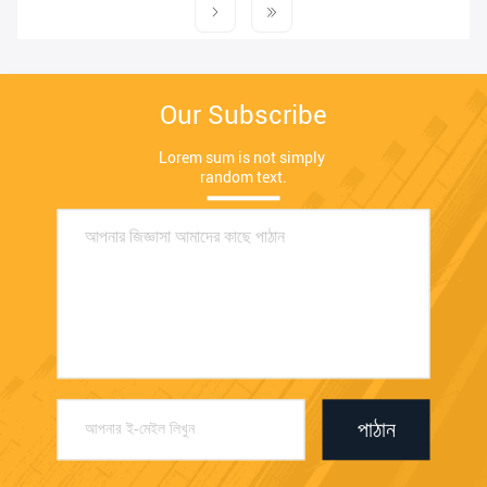
Our Subscribe
Lorem sum is not simply 
random text.
পাঠান