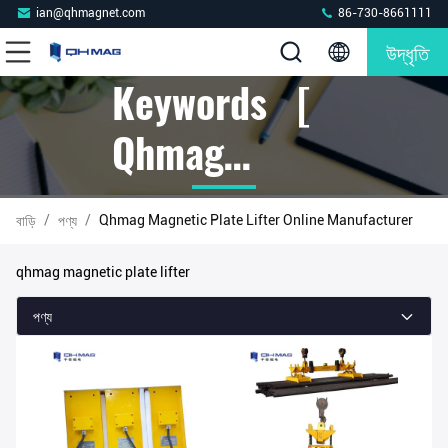
ian@qhmagnet.com
86-730-8661111
উদ্ধৃতি
Keywords [
Qhmag
Magnetic
/
/
Qhmag Magnetic Plate Lifter Online Manufacturer
বাড়ি
পণ্য
Plate Lifter ]
qhmag magnetic plate lifter
Match 133
পণ্য
পণ্য