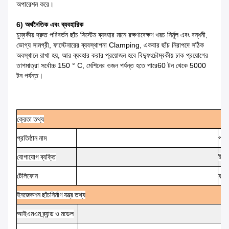
অপারেশন করে।
6) অর্থনৈতিক এবং ব্যবহারিক
চুম্বকীয় দ্রুত পরিবর্তন ছাঁচ সিস্টেম ব্যবহার মানে রক্ষণাবেক্ষণ খরচ নির্মূল এবং
বন্ধনী,
ভোগ্য সামগ্রী, ফাস্টেনারের ব্যবস্থাপনা
Clamping, একবার ছাঁচ নিরাপদে সঠিক
অবস্থানে রাখা হয়, আর ব্যবহার করার প্রয়োজন হবে
বিদ্যুৎচৌম্বকীয় চাক প্রয়োগের
তাপমাত্রা সর্বোচ্চ 150 ° C, মেশিনের ওজন পর্যন্ত হতে পারে
60 টন থেকে 5000
টন পর্যন্ত।
ক্রেতা
তথ্য
প্রতিষ্ঠান
নাম
প্রতি
যোগাযোগ
ব্যক্তি
ই-ম
টেলিফোন
ফ্যাক
ইনজেকশন
ছাঁচনির্মাণ
যন্ত্র
তথ্য
আইএমএম
ব্র্যান্ড ও মডেল