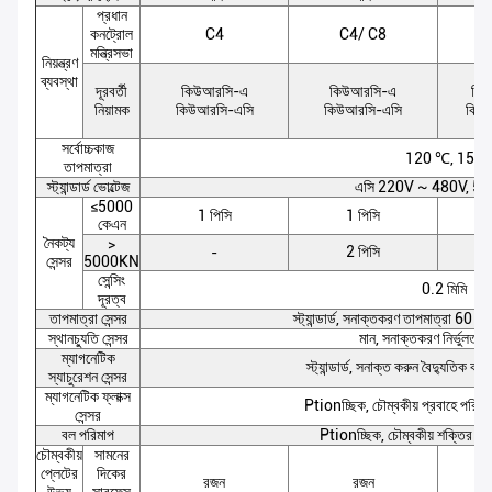
প্রধান
কনট্রোল
C4
C4/ C8
মন্ত্রিসভা
নিয়ন্ত্রণ
ব্যবস্থা
দূরবর্তী
কিউআরসি-এ
কিউআরসি-এ
কি
নিয়ামক
কিউআরসি-এসি
কিউআরসি-এসি
কিউ
সর্বোচ্চকাজ
120 ℃, 150
তাপমাত্রা
স্ট্যান্ডার্ড ভোল্টেজ
এসি 220V ~ 480V, 5
≤5000
1 পিসি
1 পিসি
কেএন
নৈকট্য
>
2 পিসি
-
সেন্সর
5000KN
সেন্সিং
0.2 মিমি
দূরত্ব
তাপমাত্রা সেন্সর
স্ট্যান্ডার্ড, সনাক্তকরণ তাপমাত্রা 60 থে
স্থানচ্যুতি সেন্সর
মান, সনাক্তকরণ নির্ভুলতা 
ম্যাগনেটিক
স্ট্যান্ডার্ড, সনাক্ত করুন বৈদ্যুতিক কারে
স্যাচুরেশন সেন্সর
ম্যাগনেটিক ফ্লাক্স
Ptionচ্ছিক, চৌম্বকীয় প্রবাহে পরিবর্
সেন্সর
বল পরিমাপ
Ptionচ্ছিক, চৌম্বকীয় শক্তির শক
চৌম্বকীয়
সামনের
প্লেটের
দিকের
রজন
রজন
উভয়
সারফেস