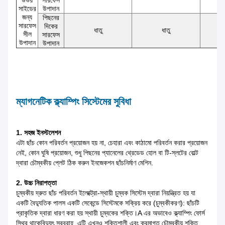
সাইডের
উপাদান
জন্য
পিছনের
সারফেস
দিকের
ধাতু
ধাতু
সীল
সারফেস
উপাদান
উপাদান
ম্যাগনেটিক ক্ল্যাম্পিং সিস্টেমের সুবিধা
1. সহজ ইনস্টলেশন
এটা ছাঁচ কোন পরিবর্তন প্রয়োজন হয় না, চেহারা এবং কাঠামো পরিবর্তন করার প্রয়োজন
নেই, কোন ঘুষি প্রয়োজন, শুধু পিছনের প্যানেলের থ্রেডেড হোল বা টি-স্লটের বোল্ট
দ্বারা চৌম্বকীয় প্লেট ঠিক করুন
ইনজেকশন ছাঁচনির্মাণ মেশিন.
2. উচ্চ নিরাপত্তা
চুম্বকীয় দ্রুত ছাঁচ পরিবর্তন ইলেক্ট্রো-স্থায়ী চুম্বক সিস্টেম দ্বারা নিয়ন্ত্রিত হয় যা
একটি
বৈদ্যুতিক পালস একটি সেকেন্ডে সিস্টেমকে সক্রিয় করে (চুম্বকীকরণ): ছাঁচটি
প্রাকৃতিক দ্বারা ধারণ করা হয়
স্থায়ী চুম্বকের শক্তি।A এর অভাবেও ক্ল্যাম্পিং ফোর্স
স্থির থাকে
বিদ্যুৎ সরবরাহ, এটি এখনও শক্তিশালী এবং ক্রমাগত চৌম্বকীয় শক্তি