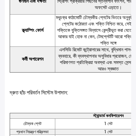
গুণমান এবং দক্ষতা
স্ট্রিপিং প্রক্রিয়ার পিছনের স্তন্যপান ফাংশন, পারস
অফসেট এড়াতে।
মধুচক্র কাঠামোটি চৌম্বকীয় প্লেটের ভিতরে অনুকূলিত হ
প্লেটের কঠোরতা এবং শক্তি নিশ্চিত করে, সেইসাথ
ক্ল্যাম্পিং ফোর্স
শক্তিকে যুক্তিসঙ্গত বিন্যাসে কেন্দ্রীভূত করা যেতে প
আকার যাই হোক না কেন, টেমপ্লেটটি আরো শক্তি
শক্তি সঙ্গে
এলসিডি রিমোট কন্ট্রোলারের সাথে, বুদ্ধিমান পাসওয়
ব্যবহারে, কী ব্যবস্থাপনার অসুবিধার প্রয়োজন, মোল্
কর্মী অপারেশন
পরিমাণগত প্রতিক্রিয়া অবস্থা এবং সমস্ত সেন্সরের
আরও স্বজ্ঞাত
দ্রুত ছাঁচ পরিবর্তন সিস্টেম উপাদান:
স্ট্যান্ডার্ড কনফিগারেশন
চৌম্বক প্লেট
1 সেট
প্রধান নিয়ন্ত্রণ মন্ত্রিসভা
1 সেট