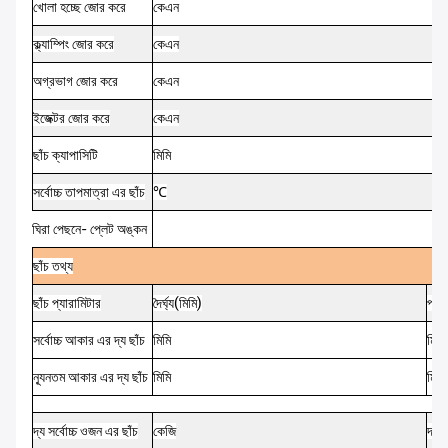
খোলা হচ্ছে
জোর করে
কেএন
ক্ল্যাম্পিং
জোর করে
কেএন
অগ্রভাগ
জোর করে
কেএন
ইজেক্টর
জোর করে
কেএন
ছাঁচ
ক্যাপাসিটি
মিমি
সর্বোচ্চ
তাপমাত্রা
এর
ছাঁচ
℃
ঘিরা
পেছনে-
প্লেট
অঙ্কন
ছাঁচ
তথ্য
ছাঁচ
প্যারামিটার
দৈর্ঘ্য
(
মিমি
)
প্রস
সর্বোচ্চ
আকার
এর
দ্য
ছাঁচ
মিমি
মিমি
ন্যূনতম
আকার
এর
দ্য
ছাঁচ
মিমি
মিমি
দ্য
সর্বোচ্চ
ওজন
এর
ছাঁচ
কেজি
দ্য
ম