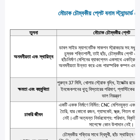
মৌচাক চৌম্বকীয় প্লেট বনাম স্ট্যান্ডার্ড চ
তুলনা
মৌচাক চৌম্বকীয় প্লেট
ডাবল সাইড ম্যাগনেটিক সাকশন স্ট্রাকচার সহ মধুচক্
চুম্বক শক্তিশালী, তাই ছাঁচ, চৌম্বকীয় প্লেট 
অনমনীয়তা এবং স্থায়িত্ব
ছাঁচনির্মাণ মেশিনের ব্যাকপ্লেন একসাথে একত্রিত হ
অনমনীয়তা উন্নত করে এবং পারস্পরিক কম্পন এবং
পুরুত্ব 37 মিমি, খোলার স্ট্রোক বৃদ্ধি, ইজেক্টর রডের স
ক্ষমতা এবং বহুমুখিতা
ইনজেকশনের থুতু বিস্তারের পরিমাণ, প্লাস্টিকের ত
ভাল নিয়ন্ত্রণ
একটি একক নির্মাণে নির্মিত: CNC মেশিনযুক্ত এবং সম্প
তৈরি, যার কোনো রজন, গ্যাসকেট, স্ক্রু, পিতল বা 
চাকরি জীবন
নেই।এটি অত্যন্ত নির্ভরযোগ্য: পরিধান, বিকৃতি বা
সাপেক্ষে কোন উপাদান নেই।
চৌম্বকীয় শক্তির সাথে দ্বিমুখী, ছাঁচ স্থায়িত্ব বজ