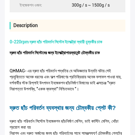
ইনজেকশন ওজন:
300g / s ~ 1500g / s
Description
0-220rpm দ্রুত ছাঁচ পরিবর্তন সিস্টেম ইলেক্ট্রো স্থায়ী চুম্বকীয় চাক
দ্রুত ছাঁচ পরিবর্তন সিস্টেমের জন্য ইলেক্ট্রোপারম্যানেন্ট চৌম্বকীয় চাক
QHMAG- এর দ্রুত ছাঁচ পরিবর্তন পদ্ধতির যে অভিজ্ঞতার উন্নতি ঘটায় সেই
প্রযুক্তিতে অনেক ধরনের এবং অল্প পরিমাণের প্রতিক্রিয়ায় অনেক ফলাফল পাওয়া যায়,
দর্শনার্থীর স্টক রিপ্লাই উৎপাদন ইনজেকশন ছাঁচনির্মাণ বিমানের ডাই এক্সচেঞ্জ "দ্রুত
নিরাপত্তা উপলব্ধি, "একক ব্যবস্থা" নিশ্চিতভাবে "।
দ্রুত ছাঁচ পরিবর্তন ব্যবস্থার জন্য চৌম্বকীয় প্লেট কী?
দ্রুত ছাঁচ পরিবর্তন সিস্টেম ইনজেকশন ছাঁচনির্মাণ মেশিন, ডাই কাস্টিং মেশিন, খোঁচা
প্রয়োগ করা হয়
নিরাপদ এবং দ্রুত অর্জনের জন্য ছাঁচ পরিবর্তনের সাথে সামঞ্জস্যপূর্ণ চৌম্বকীয় প্লেটের