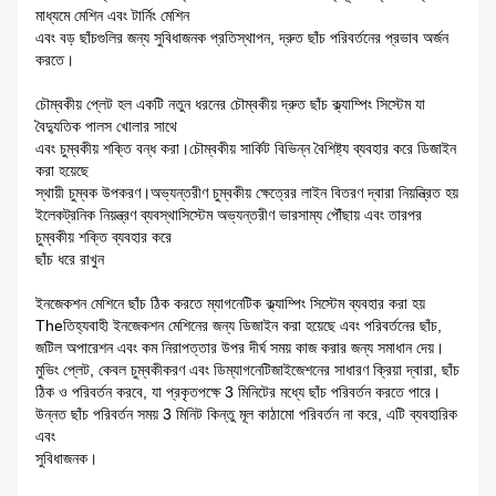
মাধ্যমে মেশিন এবং টার্নিং মেশিন
এবং বড় ছাঁচগুলির জন্য সুবিধাজনক প্রতিস্থাপন, দ্রুত ছাঁচ পরিবর্তনের প্রভাব অর্জন
করতে।
চৌম্বকীয় প্লেট হল একটি নতুন ধরনের চৌম্বকীয় দ্রুত ছাঁচ ক্ল্যাম্পিং সিস্টেম যা
বৈদ্যুতিক পালস খোলার সাথে
এবং চুম্বকীয় শক্তি বন্ধ করা।চৌম্বকীয় সার্কিট বিভিন্ন বৈশিষ্ট্য ব্যবহার করে ডিজাইন
করা হয়েছে
স্থায়ী চুম্বক উপকরণ।অভ্যন্তরীণ চুম্বকীয় ক্ষেত্রের লাইন বিতরণ দ্বারা নিয়ন্ত্রিত হয়
ইলেকট্রনিক নিয়ন্ত্রণ ব্যবস্থাসিস্টেম অভ্যন্তরীণ ভারসাম্য পৌঁছায় এবং তারপর
চুম্বকীয় শক্তি ব্যবহার করে
ছাঁচ ধরে রাখুন
ইনজেকশন মেশিনে ছাঁচ ঠিক করতে ম্যাগনেটিক ক্ল্যাম্পিং সিস্টেম ব্যবহার করা হয়
Theতিহ্যবাহী ইনজেকশন মেশিনের জন্য ডিজাইন করা হয়েছে এবং পরিবর্তনের ছাঁচ,
জটিল অপারেশন এবং কম নিরাপত্তার উপর দীর্ঘ সময় কাজ করার জন্য সমাধান দেয়।
মুভিং প্লেট, কেবল চুম্বকীকরণ এবং ডিম্যাগনেটিজাইজেশনের সাধারণ ক্রিয়া দ্বারা, ছাঁচ
ঠিক ও পরিবর্তন করবে, যা প্রকৃতপক্ষে 3 মিনিটের মধ্যে ছাঁচ পরিবর্তন করতে পারে।
উন্নত ছাঁচ পরিবর্তন সময় 3 মিনিট কিন্তু মূল কাঠামো পরিবর্তন না করে, এটি ব্যবহারিক
এবং
সুবিধাজনক।