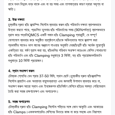
রাখে যখন বিদ্যুৎ বন্ধ থাকে এবং না হয়
সময় এবং তাপমাত্রার কারণ দ্বারা অদৃশ্য বা
ক্ষতি।
3. উচ্চ দক্ষতা
চুম্বকীয় দ্রুত ছাঁচ ক্ল্যাম্পিং সিস্টেম ব্যবহার করুন ছাঁচ পরিবর্তন দক্ষতা ব্যাপকভাবে
উন্নত করতে পারে, প্রচলিত তুলনায় ছাঁচ পরিবর্তনের সময় (90%পর্যন্ত) ব্যাপকভাবে
হ্রাস করে
পদ্ধতিQMCS একটি সমান ছাঁচ Clamping গ্যারান্টি, যে সম্পূর্ণ
যোগাযোগ ব্যবহার করে অনুষ্ঠিত হয়
পৃষ্ঠতল.ছাঁচকে অভিন্নতার সাথে ক্ল্যাম্প করা
প্রথমটির সাথেও ভাল মানের যন্ত্রাংশ পাওয়ার অনুমতি দেয়
ছাঁচদুটি ছাঁচ অর্ধেক পুরোপুরি
একত্রিত হয়: ঘর্ষণ হ্রাস করা হয়, ছাঁচগুলির পরিধান সংরক্ষণ করে
এবং মেশিন।সাধারণত
ছাঁচ পরিবর্তন এবং ছাঁচ Clamping শুধুমাত্র 3 মিনিট, বড় ছাঁচ প্রয়োজন
পরিবর্তন
শুধুমাত্র 10 মিনিট প্রয়োজন।
4. স্থান সংরক্ষণ করুন
চৌম্বক প্লেটের বেধ প্রায় 37-50 মিমি, স্থান ছোট।চুম্বকীয় দ্রুত ছাঁচ
ক্ল্যাম্পিং
সিস্টেম প্ল্যাটেন এবং অন্যান্য বায়ুসংক্রান্ত এবং জলবাহী উপাদান ব্যবহার করে না,
সংরক্ষণ করুন
আরো স্থান এবং ইনজেকশন ছাঁচনির্মাণ মেশিনে ছাঁচের সমস্ত পেরিফেরাল
তৈরি করা সহজ
রক্ষণাবেক্ষণ এবং অপারেশন।
5. সহজ অপারেশন
চৌম্বকীয় দ্রুত ছাঁচ Clamping সিস্টেম শক্তির সঙ্গে কোন আকৃতি এবং আকারের
ছাঁচ Clamps।একক
অপারেটর মেশিনের ভিতরে কাজ না করে সহজে এবং নিরাপদে