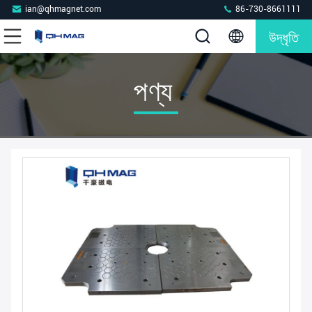
ian@qhmagnet.com
86-730-8661111
উদ্ধৃতি
পণ্য