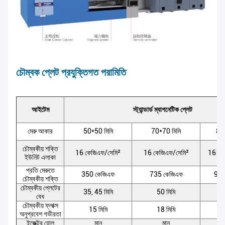
চৌম্বক প্লেট প্রযুক্তিগত পরামিতি
আইটেম
স্ট্যান্ডার্ড ম্যাগনেটিক প্লেট
মেরু আকার
50*50 মিমি
70*70 মিমি
80*
চৌম্বকীয় শক্তি
16 কেজিএফ/সেমি²
16 কেজিএফ/সেমি²
16 কে
ইউনিট এলাকা
প্রতি মেরুতে
350 কেজিএফ
735 কেজিএফ
980
চৌম্বকীয় শক্তি
চৌম্বকীয় প্লেটের
35, 45 মিমি
50 মিমি
5
বেধ
চৌম্বকীয় ফ্লাক্স
15 মিমি
18 মিমি
2
অনুপ্রবেশ গভীরতা
ইজেক্টর হোল
মান
মান