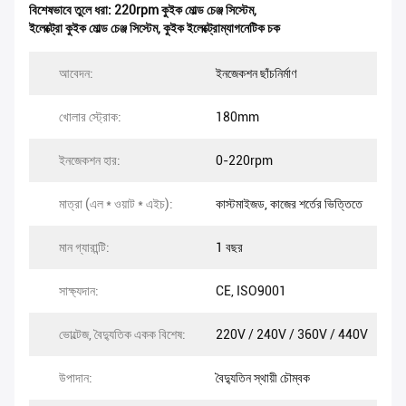
বিশেষভাবে তুলে ধরা:
220rpm কুইক মোল্ড চেঞ্জ সিস্টেম
,
ইলেক্ট্রো কুইক মোল্ড চেঞ্জ সিস্টেম
,
কুইক ইলেক্ট্রোম্যাগনেটিক চক
আবেদন:
ইনজেকশন ছাঁচনির্মাণ
খোলার স্ট্রোক:
180mm
ইনজেকশন হার:
0-220rpm
মাত্রা (এল * ওয়াট * এইচ):
কাস্টমাইজড, কাজের শর্তের ভিত্তিতে
মান গ্যারান্টি:
1 বছর
সাক্ষ্যদান:
CE, ISO9001
ভোল্টেজ, বৈদ্যুতিক একক বিশেষ:
220V / 240V / 360V / 440V
উপাদান:
বৈদ্যুতিন স্থায়ী চৌম্বক