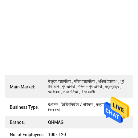
উত্তর আমেরিকা , দক্ষিণ আমেরিকা , পশ্চিম ইউরোপ , পূর্ব
ইউরোপ , পূর্ব এশিয়া , দক্ষিণ - পূর্ব এশিয়া , মধ্যপ্রাচ্য ,
Main Market:
আফ্রিকা , ত্তশেনিআ , বিশ্বব্যাপী
উত্পাদক , ডিস্ট্রিবিউটর / পাইকার , রপ্তানিকারক ,
Business Type:
বিক্রেতা
Brands:
QHMAG
No. of Employees:
100~120