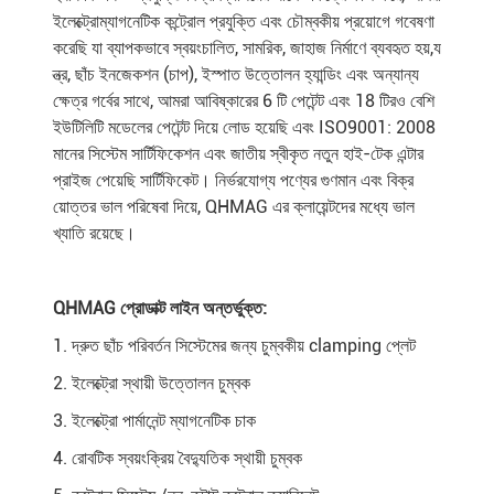
ইলেক্ট্রোম্যাগনেটিক কন্ট্রোল প্রযুক্তি এবং চৌম্বকীয় প্রয়োগে গবেষণা
করেছি যা ব্যাপকভাবে স্বয়ংচালিত, সামরিক, জাহাজ নির্মাণে ব্যবহৃত হয়,
য
ন্ত্র, ছাঁচ ইনজেকশন (চাপ), ইস্পাত উত্তোলন হ্যান্ডিং এবং অন্যান্য
ক্ষেত্র গর্বের সাথে, আমরা আবিষ্কারের 6 টি পেটেন্ট এবং 18 টিরও বেশি
ইউটিলিটি মডেলের পেটেন্ট দিয়ে লোড হয়েছি এবং ISO9001: 2008
মানের সিস্টেম সার্টিফিকেশন এবং জাতীয় স্বীকৃত নতুন হাই-টেক এন্টার
প্রাইজ পেয়েছি সার্টিফিকেট। নির্ভরযোগ্য পণ্যের গুণমান এবং বিক্র
য়োত্তর ভাল পরিষেবা দিয়ে, QHMAG এর ক্লায়েন্টদের মধ্যে ভাল
খ্যাতি রয়েছে।
QHMAG প্রোডাক্ট লাইন অন্তর্ভুক্ত:
1. দ্রুত ছাঁচ পরিবর্তন সিস্টেমের জন্য চুম্বকীয় clamping প্লেট
2. ইলেক্ট্রো স্থায়ী উত্তোলন চুম্বক
3. ইলেক্ট্রো পার্মানেন্ট ম্যাগনেটিক চাক
4. রোবটিক স্বয়ংক্রিয় বৈদ্যুতিক স্থায়ী চুম্বক