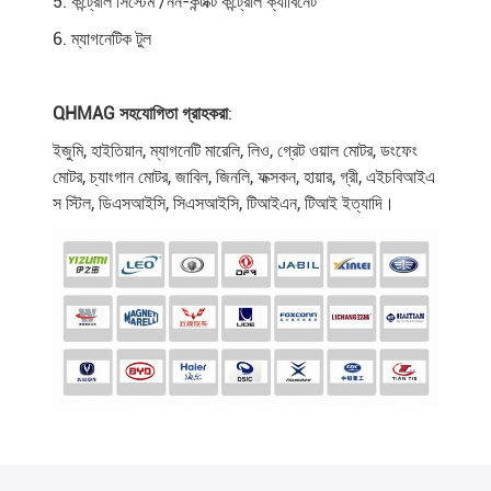
5. কন্ট্রোল সিস্টেম /নন-কন্টাক্ট কন্ট্রোল ক্যাবিনেট
6. ম্যাগনেটিক টুল
QHMAG সহযোগিতা গ্রাহকরা
:
ইজুমি, হাইতিয়ান, ম্যাগনেটি মারেলি, লিও, গ্রেট ওয়াল মোটর, ডংফেং
মোটর, চ্যাংগান মোটর, জাবিল, জিনলি, ফক্সকন, হায়ার, গ্রী, এইচবিআইএ
স স্টিল, ডিএসআইসি, সিএসআইসি, টিআইএন, টিআই ইত্যাদি।