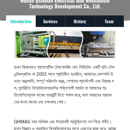
Hunan Qianhao Electrical And Mechanical
Technology Development Co., Ltd.
Introduction
Services
History
Team
হুনান কিয়ানহাও ম্যাগনেটিক টেকনোলজি কোং লিমিটেড একটি হাই-টেক
এন্টারপ্রাইজ যা 2002 সালে প্রতিষ্ঠিত হয়েছিল, আমাদের কোম্পানি উ
ন্নত যন্ত্রপাতি, সম্পূর্ণ পরিদর্শন যন্ত্র, পেশাদার প্রকৌশলী এবং বিক্রয় দ
ল, সুপরিচিত বিশ্ববিদ্যালয়গুলির শক্তিশালী সমর্থন যা আমাদের প্র
তিযোগিতামূলক দামের গ্যারান্টি দিতে সক্ষম করে, ভাল আমাদের গ্রাহক
দের জন্য মানের এবং চমৎকার সেবা।
QHMAG তার অভিজ্ঞ এবং উদ্ভাবনী প্রযুক্তিগত দল নিয়ে গর্বিত।
হুনান বিজ্ঞান ও প্রযুক্তি বিশ্ববিদ্যালয়ের সাথে একত্রে কাজ করে, আমরা