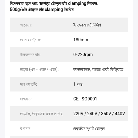
বিশেষভাবে তুলে ধরা:
ইলেক্ট্রো চৌম্বক ছাঁচ clamping সিস্টেম
,
500g/গুলি চৌম্বক ছাঁচ clamping সিস্টেম
আবেদন:
ইনজেকশন ছাঁচনির্মাণ
খোলার স্ট্রোক:
180mm
ইনজেকশন হার:
0-220rpm
মাত্রা (এল * ওয়াট * এইচ):
কাস্টমাইজড, কাজের শর্তের ভিত্তিতে
মান গ্যারান্টি:
1 বছর
সাক্ষ্যদান:
CE, ISO9001
ভোল্টেজ, বৈদ্যুতিক একক বিশেষ:
220V / 240V / 360V / 440V
উপাদান:
বৈদ্যুতিন স্থায়ী চৌম্বক