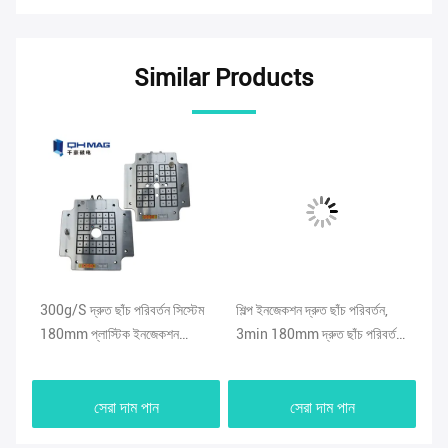
Similar Products
িং
300g/S দ্রুত ছাঁচ পরিবর্তন সিস্টেম
শিল্প ইনজেকশন দ্রুত ছাঁচ পরিবর্তন,
22
180mm প্লাস্টিক ইনজেকশন
3min 180mm দ্রুত ছাঁচ পরিবর্তন
সিস
ছাঁচনির্মাণ মেশিন
সিস্টেম
সেরা দাম পান
সেরা দাম পান