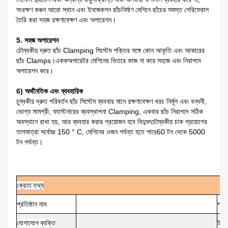
সংরক্ষণ করুন
আরো স্থান এবং ইনজেকশন ছাঁচনির্মাণ মেশিনে ছাঁচের সমস্ত পেরিফেরাল
তৈরি করা সহজ
রক্ষণাবেক্ষণ এবং অপারেশন।
5. সহজ অপারেশন
চৌম্বকীয় দ্রুত ছাঁচ Clamping সিস্টেম শক্তির সঙ্গে কোন আকৃতি এবং আকারের
ছাঁচ Clamps।একক
অপারেটর মেশিনের ভিতরে কাজ না করে সহজে এবং নিরাপদে
অপারেশন করে।
6) অর্থনৈতিক এবং ব্যবহারিক
চুম্বকীয় দ্রুত পরিবর্তন ছাঁচ সিস্টেম ব্যবহার মানে রক্ষণাবেক্ষণ খরচ নির্মূল এবং
বন্ধনী,
ভোগ্য সামগ্রী, ফাস্টেনারের ব্যবস্থাপনা
Clamping, একবার ছাঁচ নিরাপদে সঠিক
অবস্থানে রাখা হয়, আর ব্যবহার করার প্রয়োজন হবে
বিদ্যুৎচৌম্বকীয় চাক প্রয়োগের
তাপমাত্রা সর্বোচ্চ 150 ° C, মেশিনের ওজন পর্যন্ত হতে পারে
60 টন থেকে 5000
টন পর্যন্ত।
ক্রেতা
তথ্য
প্রতিষ্ঠান
নাম
প্রতি
যোগাযোগ
ব্যক্তি
ই-ম