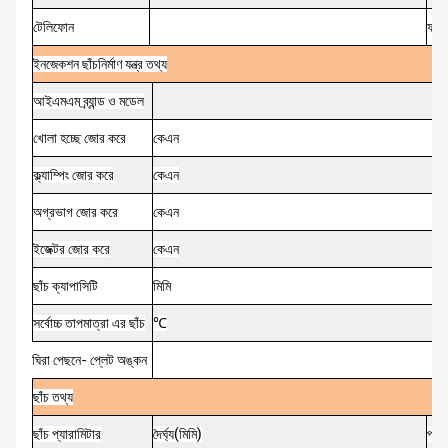
টেলিফোন
ফ্যাক
ইনজেকশন
ছাঁচনির্মাণ
যন্ত্র
তথ্য
আইএমএম
ব্র্যান্ড ও মডেল
খোলা হচ্ছে
জোর করে
কেএন
ক্ল্যাম্পিং
জোর করে
কেএন
অগ্রভাগ
জোর করে
কেএন
ইজেক্টর
জোর করে
কেএন
ছাঁচ
ক্যাপাসিটি
মিমি
সর্বোচ্চ
তাপমাত্রা
এর
ছাঁচ
℃
ঘিরা
পেছনে-
প্লেট
অঙ্কন
ছাঁচ
তথ্য
ছাঁচ
প্যারামিটার
দৈর্ঘ্য
(
মিমি
)
প্রস