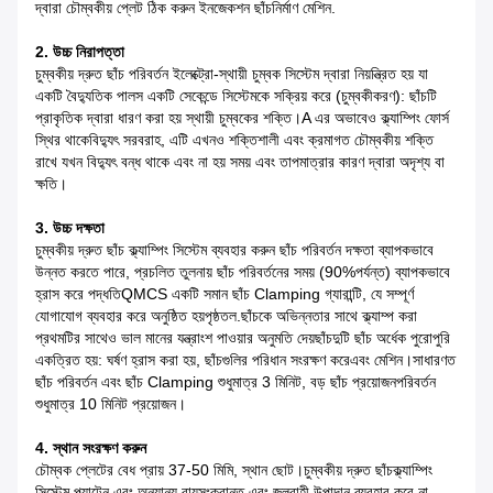
দ্বারা চৌম্বকীয় প্লেট ঠিক করুন
ইনজেকশন ছাঁচনির্মাণ মেশিন.
2. উচ্চ নিরাপত্তা
চুম্বকীয় দ্রুত ছাঁচ পরিবর্তন ইলেক্ট্রো-স্থায়ী চুম্বক সিস্টেম দ্বারা নিয়ন্ত্রিত হয় যা
একটি
বৈদ্যুতিক পালস একটি সেকেন্ডে সিস্টেমকে সক্রিয় করে (চুম্বকীকরণ): ছাঁচটি
প্রাকৃতিক দ্বারা ধারণ করা হয়
স্থায়ী চুম্বকের শক্তি।A এর অভাবেও ক্ল্যাম্পিং ফোর্স
স্থির থাকে
বিদ্যুৎ সরবরাহ, এটি এখনও শক্তিশালী এবং ক্রমাগত চৌম্বকীয় শক্তি
রাখে যখন বিদ্যুৎ বন্ধ থাকে এবং না হয়
সময় এবং তাপমাত্রার কারণ দ্বারা অদৃশ্য বা
ক্ষতি।
3. উচ্চ দক্ষতা
চুম্বকীয় দ্রুত ছাঁচ ক্ল্যাম্পিং সিস্টেম ব্যবহার করুন ছাঁচ পরিবর্তন দক্ষতা ব্যাপকভাবে
উন্নত করতে পারে, প্রচলিত তুলনায় ছাঁচ পরিবর্তনের সময় (90%পর্যন্ত) ব্যাপকভাবে
হ্রাস করে
পদ্ধতিQMCS একটি সমান ছাঁচ Clamping গ্যারান্টি, যে সম্পূর্ণ
যোগাযোগ ব্যবহার করে অনুষ্ঠিত হয়
পৃষ্ঠতল.ছাঁচকে অভিন্নতার সাথে ক্ল্যাম্প করা
প্রথমটির সাথেও ভাল মানের যন্ত্রাংশ পাওয়ার অনুমতি দেয়
ছাঁচদুটি ছাঁচ অর্ধেক পুরোপুরি
একত্রিত হয়: ঘর্ষণ হ্রাস করা হয়, ছাঁচগুলির পরিধান সংরক্ষণ করে
এবং মেশিন।সাধারণত
ছাঁচ পরিবর্তন এবং ছাঁচ Clamping শুধুমাত্র 3 মিনিট, বড় ছাঁচ প্রয়োজন
পরিবর্তন
শুধুমাত্র 10 মিনিট প্রয়োজন।
4. স্থান সংরক্ষণ করুন
চৌম্বক প্লেটের বেধ প্রায় 37-50 মিমি, স্থান ছোট।চুম্বকীয় দ্রুত ছাঁচ
ক্ল্যাম্পিং
সিস্টেম প্ল্যাটেন এবং অন্যান্য বায়ুসংক্রান্ত এবং জলবাহী উপাদান ব্যবহার করে না,