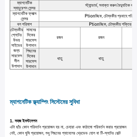
ম্যাগনেটিক
স্ট্যান্ডার্ড, সনাক্ত করুন বৈদ্যুতিক কারে
স্যাচুরেশন সেন্সর
ম্যাগনেটিক ফ্লাক্স
Ptionচ্ছিক, চৌম্বকীয় প্রবাহে পরিবর্
সেন্সর
বল পরিমাপ
Ptionচ্ছিক, চৌম্বকীয় শক্তির শক
চৌম্বকীয়
সামনের
প্লেটের
দিকের
রজন
রজন
উভয়
সারফেস
সাইডের
উপাদান
জন্য
পিছনের
সারফেস
দিকের
ধাতু
ধাতু
সীল
সারফেস
উপাদান
উপাদান
ম্যাগনেটিক ক্ল্যাম্পিং সিস্টেমের সুবিধা
1. সহজ ইনস্টলেশন
এটা ছাঁচ কোন পরিবর্তন প্রয়োজন হয় না, চেহারা এবং কাঠামো পরিবর্তন করার প্রয়োজন
নেই, কোন ঘুষি প্রয়োজন, শুধু পিছনের প্যানেলের থ্রেডেড হোল বা টি-স্লটের বোল্ট