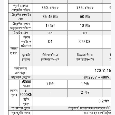
প্রতি মেরুতে
350 কেজিএফ
735 কেজিএফ
980
চৌম্বকীয় শক্তি
চৌম্বকীয় প্লেটের
35, 45 মিমি
50 মিমি
5
বেধ
চৌম্বকীয় ফ্লাক্স
15 মিমি
18 মিমি
2
অনুপ্রবেশ গভীরতা
ইজেক্টর হোল
মান
মান
প্রধান
কনট্রোল
C4
C4/ C8
মন্ত্রিসভা
নিয়ন্ত্রণ
ব্যবস্থা
দূরবর্তী
কিউআরসি-এ
কিউআরসি-এ
কি
নিয়ামক
কিউআরসি-এসি
কিউআরসি-এসি
কিউ
সর্বোচ্চকাজ
120 ℃, 150
তাপমাত্রা
স্ট্যান্ডার্ড ভোল্টেজ
এসি 220V ~ 480V, 5
≤5000
1 পিসি
1 পিসি
কেএন
নৈকট্য
>
2 পিসি
-
সেন্সর
5000KN
সেন্সিং
0.2 মিমি
দূরত্ব
তাপমাত্রা সেন্সর
স্ট্যান্ডার্ড, সনাক্তকরণ তাপমাত্রা 60 থে
স্থানচ্যুতি সেন্সর
মান, সনাক্তকরণ নির্ভুলতা 