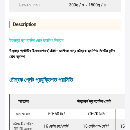
ইনজেকশন ওজন:
300g / s ~ 1500g / s
Description
ইলেক্ট্রো ম্যাগনেটিক মোল্ড ক্ল্যাম্পিং সিস্টেম
উল্লম্ব প্লাস্টিক ইনজেকশন ছাঁচনির্মাণ মেশিনের জন্য চৌম্বক ক্ল্যাম্পিং সিস্টেম কুইক
মোল্ড ক্ল্যাম্প
চৌম্বক প্লেট প্রযুক্তিগত পরামিতি
আইটেম
স্ট্যান্ডার্ড ম্যাগনেটিক প্লেট
মেরু আকার
50*50 মিমি
70*70 মিমি
80*
চৌম্বকীয় শক্তি
16 কেজিএফ/সেমি²
16 কেজিএফ/সেমি²
16 কে
ইউনিট এলাকা