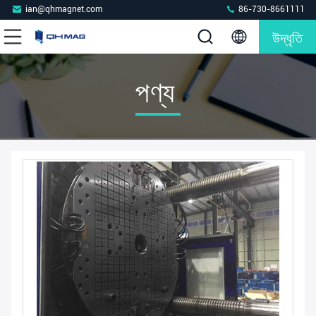
ian@qhmagnet.com
86-730-8661111
উদ্ধৃতি
পণ্য