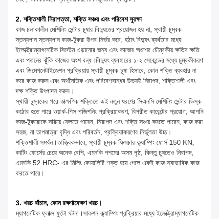
2. শক্তিশালী নিরাপত্তা, শক্তি সঞ্চয় এবং পরিবেশ সুরক্ষা
কাজ চলাকালীন মেশিনিং সেন্টার চুষার বিদ্যুতের প্রয়োজন হয় না, স্থায়ী চুম্বক
স্তন্যপান স্তন্যপান কাজ-টুকরা উপর নির্ভর করে, হঠাৎ বিদ্যুৎ ব্যর্থতার মধ্যে
ইলেক্ট্রোম্যাগনেটিক সিস্টেম এড়ানোর জন্য এবং কাজের অংশের চৌম্বকীয় ক্ষতির ক্ষতি
এবং পতনের ঝুঁকি কাজের অংশ বন্ধ।বিদ্যুৎ ব্যবহারের ১-২ সেকেন্ডের মধ্যে চুম্বকীকরণ
এবং ডিমেগনেটাইজেশন প্রক্রিয়ায় স্থায়ী চুম্বক চুষা হিসাবে, কোন শক্তি ব্যবহার না
করে কাজ করুন এবং অর্থনৈতিক এবং পরিবেশবান্ধব উভয়ই নিরাপদ, শক্তিশালী এবং
দক্ষ শক্তি উৎপাদন করুন।
স্থায়ী চুম্বকের পরে তাত্ক্ষণিক শক্তিতে এই নতুন ধরণের সিএনসি মেশিনিং সেন্টার ডিস্ক
কঠোর হতে পারে ওয়ার্ক-পিস পজিশনিং প্রক্রিয়াকরণ, বিপরীত কারেন্টের প্রয়োগ, আপনি
কাজ-টুকরোকে সরিয়ে ফেলতে পারেন, নিরাপদ এবং শক্তি সঞ্চয় করতে পারেন, কাজ করা
সহজ, না তাপমাত্রা বৃদ্ধি এবং পরিবর্তন, প্রক্রিয়াকরণের নির্ভুলতা উচ্চ।
শক্তিশালী সমর্থন।তাত্ত্বিকভাবে, স্থায়ী চুম্বক ফিক্সচার ক্ল্যাম্পিং ফোর্স 150 KN,
কাটিং ফোর্সের চেয়ে অনেক বেশি, এমনকি পশমের অসম পৃষ্ঠ, কিন্তু চুষতেও নিরাপদ,
এমনকি 52 HRC- এর মিলিং কোয়ালিটি শক্ত হয়ে গেলে একই কাজ স্বাভাবিক কাজ
করতে পারে।
3. খরচ বাঁচান, কোন রক্ষণাবেক্ষণ খরচ।
ম্যাগনেটিক ফ্লাক্স ফুটো ঘটনা।সাকশন ক্ল্যাম্পিং প্রক্রিয়ার মধ্যে ইলেক্ট্রোম্যাগনেটিক