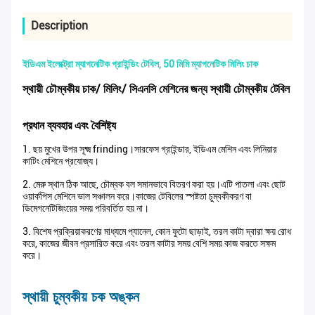
Description
ইডিএম ইলেক্ট্রো ম্যাগনেটিক গ্রাইন্ডিং টেবিল, 50 মিমি ম্যাগনেটিক মিলিং চাক
স্থায়ী চৌম্বকীয় চাক/ মিলিং/ সিএনসি মেশিনের জন্য স্থায়ী চৌম্বকীয় টেবিল
প্রধান ব্যবহার এবং বৈশিষ্ট্য
1. ছয় মুখের উপর সূক্ষ্ম frinding।সারফেস গ্রাইন্ডার, ইডিএম মেশিন এবং লিনিয়ার
কাটিং মেশিনে প্রযোজ্য।
2. মেরু স্থান ঠিক আছে, চৌম্বক বল সমানভাবে বিতরণ করা হয়।এটি পাতলা এবং ছোট
ওয়ার্কপিস মেশিনে ভাল সঞ্চালন করে।কাজের টেবিলের স্পষ্টতা চুম্বকীকরণ বা
ডিমেগনেটিজিংয়ের সময় পরিবর্তিত হয় না।
3. বিশেষ প্রক্রিয়াকরণের মাধ্যমে প্যানেল, কোন ফুটো ছাড়াই, তরল কাটা দ্বারা ক্ষয় রোধ
করে, কাজের জীবন প্রসারিত করে এবং তরল কাটার সময় বেশি সময় কাজ করতে সক্ষম
করে।
স্থায়ী চুম্বকীয় চক অঙ্কন