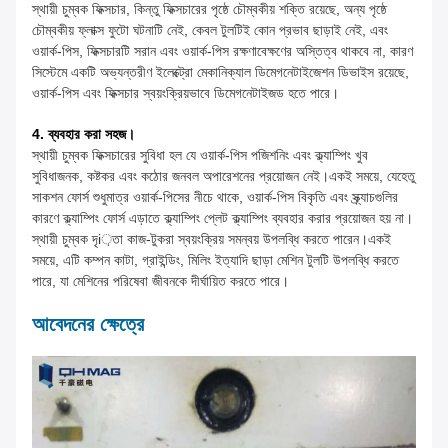
স্থায়ী চুম্বক ফিক্সচার, কিন্তু ফিক্সচারের পৃষ্ঠে চৌম্বকীয় শক্তি রয়েছে, অন্য পৃষ্ঠে
চৌম্বকীয় ফ্লাক্স ফুটো ঘটনাটি নেই, কেবল টুলটিই কোন প্রভাব ছাড়াই নেই, এবং
ওয়ার্ক-পিস, ফিক্সচারটি সরান এবং ওয়ার্ক-পিস রক্ষণাবেক্ষণের অস্তিত্ব থাকবে না, কারণ
সিস্টেমে একটি অভ্যন্তরীণ ইলেক্ট্রো মেকানিক্যাল ডিমেগনেটাইজেশন ডিভাইস রয়েছে,
ওয়ার্ক-পিস এবং ফিক্সচার স্বয়ংক্রিয়ভাবে ডিমেগনেটাইজড হতে পারে।
4. ব্যবহার করা সহজ।
স্থায়ী চুম্বক ফিক্সচারের সুবিধা হল যে ওয়ার্ক-পিস পজিশনিং এবং ক্ল্যাম্পিং খুব
সুবিধাজনক, কষ্টকর এবং কঠোর জনবল অপারেশনের প্রয়োজন নেই।একই সময়ে, যেহেতু
সাকশন ফোর্স শুধুমাত্র ওয়ার্ক-পিসের নীচে থাকে, ওয়ার্ক-পিস বিকৃতি এবং স্ক্র্যাচগুলির
কারণে ক্ল্যাম্পিং ফোর্স এড়াতে ক্ল্যাম্পিং প্লেট ক্ল্যাম্পিং ব্যবহার করার প্রয়োজন হয় না।
স্থায়ী চুম্বক দৃi়তা কাজ-টুকরা স্বয়ংক্রিয় সমন্বয় উপলব্ধি করতে পারেন।একই
সময়ে, এটি কম্পন কাটা, গ্রাইন্ডিং, মিলিং ইত্যাদি ছাড়া মেশিন টুলটি উপলব্ধি করতে
পারে, যা মেশিনের পরিষেবা জীবনকে দীর্ঘায়িত করতে পারে।
আবেদনের ক্ষেত্রে