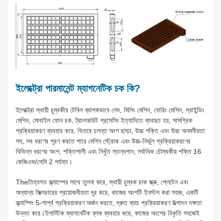
ইলেক্ট্রো পারমানেন্ট ম্যাগনেটিক চক কি?
ইলেক্ট্রো স্থায়ী চুম্বকীয় টেবিল ব্যাপকভাবে লেদ, মিলিং মেশিন, বোরিং মেশিন, গ্রাইন্ডিং
মেশিন, মোবাইল ফোন চক, ট্রানআউট প্রসেসিং ইত্যাদিতে ব্যবহৃত হয়, সামগ্রিক
প্রক্রিয়াকরণ ব্যবহার করে, ভিতরে চলন্ত অংশ ছাড়া, উচ্চ শক্তি এবং উচ্চ অনমনীয়তা
সহ, সব ধরণের পূরণ করতে পারে মেশিন স্ট্রোক এবং উচ্চ-নির্ভুল প্রক্রিয়াকরণের
বিভিন্ন ধরণের অংশ, শক্তিশালী এবং নিখুঁত স্তন্যপান, সর্বাধিক চৌম্বকীয় শক্তি 16
কেজিএফ/সেমি 2 পর্যন্ত।
Theতিহ্যগত ক্ল্যাম্পের সাথে তুলনা করে, স্থায়ী চুম্বক চাক স্ক্রু, প্লেটেন এবং
অন্যান্য ফিক্সচারের প্রয়োজনীয়তা দূর করে, কাজের অংশটি ইনস্টল করা সহজ, একটি
ক্ল্যাম্পিং 5-পার্শ্ব প্রক্রিয়াকরণ অর্জন করতে, দ্রুত ব্যাচ প্রক্রিয়াকরণ উত্পাদন দক্ষতা
উন্নত করে।ইলাস্টিক ম্যাগনেটিক ব্লক ব্যবহার করে, কাজের অংশের বিকৃতি সহজেই