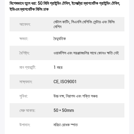
বিশেষভাবে তুলে ধরা:
50 মিমি গ্রাইন্ডিং টেবিল
,
ইলেক্ট্রো ম্যাগনেটিক গ্রাইন্ডিং টেবিল
,
ইডিএম ম্যাগনেটিক মিলিং চাক
মেটাল কাটিং, সিএনসি মেশিনিং সেন্টার এবং মিলিং
আবেদন:
মেশিন
ক্ষমতা:
বৈদ্যুতিক
বৈশিষ্ট্য:
ওয়ার্কপিস এবং সরঞ্জামগুলির সাথে কোনও ক্ষতি নেই
মান গ্যারান্টি:
1 বছর
সাক্ষ্যদান:
CE, ISO9001
সুবিধা:
উচ্চ দক্ষ, নিরাপদ এবং শক্তি সঞ্চয়
মেরু আকার:
50 * 50mm
উপাদান:
মরিচা রোধক স্পাত