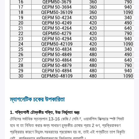
16
QEPM50-3679
360
790
17
QEPM 50-3694
360
940
18
QEPM50-36109
360
1090
19
QEPM 50-4234
420
340
20
QEPM 50-4249
420
490
21
QEPM 50-4264
420
640
22
QEPM50-4279
420
790
23
QEPM 50-4294
420
940
24
QEPM50-42109
420
1090
25
QEPM 50-4834
480
340
26
QEPM 50-4849
480
490
27
QEPM 50-4864
480
640
28
QEPM 50-4879
480
790
29
QEPM 50-4894
480
940
30
QEPM50-48109
480
1090
ম্যাগনেটিক চকের উপকারিতা
1. শক্তিশালী চৌম্বকীয় শক্তি, উচ্চ নির্ভুলতা যন্ত্র
টেবিলের সর্বাধিক স্তন্যপান 13-16 কেজি / সেমি ², ওয়ার্কপিস ফিক্সচার স্পষ্ট শিফট
হবে না তা নিশ্চিত করার জন্য সাধারণ চুম্বকীয় চোষার প্রায় 2 গুণ, প্রক্রিয়াকরণ
প্রক্রিয়ার কারণে বিদ্যুৎ সরবরাহের প্রয়োজন হয় না, তাই এই পণ্যটিতে তাপ বিকৃতি
নেই , কার্যকরভাবে প্রক্রিয়াকরণের নির্ভুলতার গ্যারান্টি।