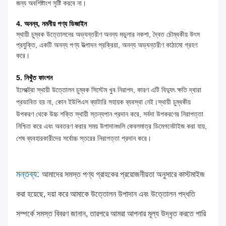
জন্য অবশিষ্টাংশ সৃষ্টি করবে না।
4. অনন্য, নমনীয় পণ্য ডিজাইন
স্থায়ী চুম্বক উত্তোলনের অভ্যন্তরীণ অনন্য মডুলার নকশা, দ্বৈত চৌম্বকীয় উৎস
প্রযুক্তি, একটি অনন্য পণ্য উত্পাদন প্রক্রিয়া, অনন্য অভ্যন্তরীণ কাঠামো গ্রহণ
করে।
5. নিখুঁত ফাংশন
ইলেক্ট্রো স্থায়ী উত্তোলন চুম্বক সিস্টেম খুব নিরাপদ, কারণ এটি বিদ্যুৎ ক্ষতি দ্বারা
প্রভাবিত হয় না, কোন ইউপিএস ব্যাটারি সহায়ক ব্যবস্থা নেই।স্থায়ী চুম্বকীয়
উপকরণ থেকে উচ্চ শক্তি স্থায়ী স্তন্যপান প্রদান করে, সর্বদা উপকরণের নিরাপত্তা
নিশ্চিত করে এবং অবতরণ করার সময় উপাদানগুলি কেবলমাত্র ডিমেগনেটাইজ করা যায়,
শেষ ব্যবহারকারীদের সর্বোচ্চ স্তরের নিরাপত্তা প্রদান করে।
মন্তব্য:
আমাদের সমস্ত পণ্য গ্রাহকের প্রয়োজনীয়তা অনুসারে কাস্টমাইজ
করা হয়েছে, দয়া করে আমাকে উত্তোলন উপাদান এবং উত্তোলন পদ্ধতি
সম্পর্কে সমস্ত বিবরণ জানান, তারপরে আমরা আপনার মূল্য উদ্ধৃত করতে পারি