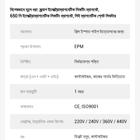
বিশেষভাবে তুলে ধরা:
স্ক্র্যাপ ইলেক্ট্রোম্যাগনেটিক লিফটিং ম্যাগনেট
,
650 সি ইলেক্ট্রোম্যাগনেটিক লিফটিং ম্যাগনেট
,
সিই ম্যাগনেটিক প্লেট লিফটার
আবেদন:
শিল্প ইস্পাত পাইপ উত্তোলনের জন্য
প্রধান উপাদান:
EPM
বৈশিষ্ট্য:
নির্ভরযোগ্য শক্তি
মাত্রা (এল * ওয়াট * এইচ):
কাস্টমাইজড, কাজের শর্তের ভিত্তিতে
মান গ্যারান্টি:
1 বছর
সাক্ষ্যদান:
CE, ISO9001
ভোল্টেজ, বৈদ্যুতিক একক বিশেষ:
220V / 240V / 360V / 440V
রঙ:
ডিফল্ট হলুদ, কাস্টমাইজড