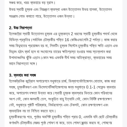
সঞ্চয় করে, খরচ ব্যবহারে বড় হ্রাস।
উভয় স্থায়ী চুম্বক এবং নিয়ন্ত্রণ ব্যবস্থা ওজন উত্তোলন উভয় হালকা, উত্তোলন
সরঞ্জাম লোড কমাতে পারে, উত্তোলন ওজন উন্নত।
2. উচ্চ নিরাপত্তা
ইলেকট্রো স্থায়ী উত্তোলন চুম্বক এর চুম্বকত্ব 2 ধরনের স্থায়ী চুম্বকীয় পদার্থ থেকে
বিভিন্ন প্রকৃতির।সর্বাধিক চৌম্বকীয় শক্তি 16 কেজিএফ/সেমি 2 পর্যন্ত। কাজ করার
সময় বিদ্যুতের প্রয়োজন হয় না, লিফটিং চুম্বক সিস্টেম চুম্বকীয় শক্তি ক্ষতি এড়ান এবং
বিদ্যুৎ হঠাৎ ব্যর্থ হলে বা সংযোগের তারের ক্ষতিগ্রস্ত হওয়ার সময় স্তন্যপান করা
উপাদানগুলির ঝুঁকি এড়ান।কোন ক্ষয় এমনকি দীর্ঘ সময় অতিক্রান্ত, ব্যবহারের সময়
মহান নিরাপত্তা সঙ্গে।
3. ব্যবহার করা সহজ
ইলেকট্রনিক কন্ট্রোল অপারেশনে শুধুমাত্র চার্জ, ডিম্যাগনেটাইজেশন বোতাম, কাজ করা
সহজ, চুম্বকীকরণ এবং ডিমেগনেটিজাইজেশনের জন্য শুধুমাত্র 0.1-1 সেকেন্ড ব্যবহার
করে, অপারেশন দক্ষতা উন্নত করে।স্থায়ী চুম্বক ব্যবস্থার ভিতরে কোন পরিধানের
অংশ নেই, কোন জলবাহী তেল, সংকুচিত বায়ু ইত্যাদি নেই, কোন নির্দিষ্ট রক্ষণাবেক্ষণ
নেই, শুধুমাত্র পৃষ্ঠটি পরিষ্কার, নির্ভরযোগ্য এবং টেকসই, কোন রক্ষণাবেক্ষণ এবং
ব্যবহারিক নয় তা নিশ্চিত করতে হবে।
চুম্বকীকরণের পরে, পৃষ্ঠের অবশিষ্ট চুম্বকীয় শক্তি প্রায় 0, এমনকি যদি ছোট চৌম্বকীয়
কণাগুলি চৌম্বকীয় মেরুর পৃষ্ঠে শোষণ না করে, তবে শোষণ স্ক্র্যাচ করবে না, শোষণের