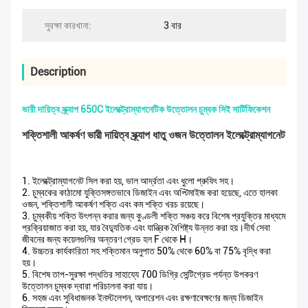
সুরক্ষা কারখানা:
3 বার
Description
ভারী দায়িত্ব স্ক্র্যাপ 650C ইলেক্ট্রোম্যাগনেটিক উত্তোলন চুম্বক সিই সার্টিফিকেশন
শক্তিশালী আকর্ষণ ভারী দায়িত্ব স্ক্র্যাপ ধাতু ওজন উত্তোলন ইলেক্ট্রোম্যাগনেট
1. ইলেক্ট্রোম্যাগনেট সিল করা হয়, ভাল আর্দ্রতা এবং ধুলো প্রুফিং সহ।
2. চুম্বকের কাঠামো যুক্তিসঙ্গতভাবে ডিজাইন এবং অপ্টিমাইজ করা হয়েছে, এতে হালকা
ওজন, শক্তিশালী আকর্ষণ শক্তি এবং কম শক্তি খরচ রয়েছে।
3. চুম্বকীয় শক্তি উৎপন্ন করার জন্য কুণ্ডলী শক্তি সঞ্চয় করে বিশেষ প্রযুক্তির মাধ্যমে
প্রক্রিয়াজাত করা হয়, যার বৈদ্যুতিক এবং যান্ত্রিক বৈশিষ্ট্য উন্নত করা হয়।দীর্ঘ সেবা
জীবনের জন্য কয়েলগুলির অন্তরণ গ্রেড হল F থেকে H।
4. উচ্চতর কার্যকারিতা সহ শক্তিমান অনুপাত 50% থেকে 60% বা 75% বৃদ্ধি করা
হয়।
5. বিশেষ তাপ-সুরক্ষা পদ্ধতির সাহায্যে 700 ডিগ্রি সেন্টিগ্রেড পর্যন্ত উপকরণ
উত্তোলন চুম্বক দ্বারা পরিচালনা করা যায়।
6. সহজ এবং সুবিধাজনক ইনস্টলেশন, অপারেশন এবং রক্ষণাবেক্ষণের জন্য ডিজাইন