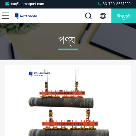
ian@qhmagnet.com
86-730-8661111
উদ্ধৃতি
পণ্য