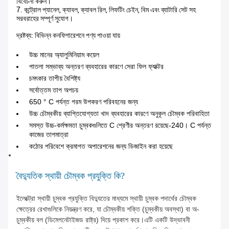
বিবেচনা করুন।
7. কন্ট্রোল প্যানেল, ক্যাবল, ক্যাবল রিল, লিফটিং চেইন, বিম এবং ব্যাটারি সেট সহ
সরবরাহের সম্পূর্ণ সুযোগ।
দ্রষ্টব্য: বিভিন্ন কনফিগারেশনে পণ্য পাওয়া যায়
উচ্চ মানের অ্যালুমিনিয়াম কয়েল
পাতলা সম্ভাব্য অন্তরণ ব্যবহারের কারণে সেরা ফিল ফ্যাক্টর
চমৎকার তাপীয় বৈশিষ্ট্য
সর্বোত্তম তাপ অপচয়
650 ° C পর্যন্ত গরম উপকরণ পরিবহনের জন্য
উচ্চ চৌম্বকীয় ব্যাপ্তিযোগ্যতা খাদ ব্যবহারের কারণে অনুকূল চৌম্বক পরিবাহিতা
সমস্ত উচ্চ-কর্মক্ষমতা চুম্বকগুলিতে C শ্রেণীর অন্তরণ রয়েছে-240। C পর্যন্ত
কাজের তাপমাত্রা
কঠোর পরিবেশে ক্রমাগত অপারেশনের জন্য ডিজাইন করা হয়েছে
বৈদ্যুতিক স্থায়ী চৌম্বক প্রযুক্তি কি?
ইলেক্ট্রো স্থায়ী চুম্বক প্রযুক্তি বিদ্যুতের মাধ্যমে স্থায়ী চুম্বক পদার্থের চৌম্বক
ক্ষেত্রের রেখাগুলিকে নিয়ন্ত্রণ করে, যা চৌম্বকীয় শক্তি (চুম্বকীয় অবস্থা) বা অ-
চুম্বকীয় বল (ডিমেগনেটাইজড রাষ্ট্র) দিয়ে প্রকাশ করে।এটি একটি উদ্ভাবনী