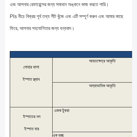
এবং আপনার রেফারেন্সের জন্য সমাধান অঙ্কনে কাজ করতে পারি।
Pls নীচে বিক্রয় পূর্ব তথ্য শীট খুঁজে এবং এটি সম্পূর্ণ করুন এবং আমার কাছে
ফিরে, আপনার সহযোগিতার জন্য ধন্যবাদ।
আয়তক্ষেত্র আকৃতি
লোহার থালা
ইস্পাত স্ল্যাব
অস্বাভাবিক আকৃতি
একক টুকরা
ইস্পাতের নল
ইস্পাত বার
এক গুচ্ছ