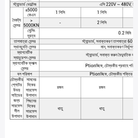
স্ট্যান্ডার্ড ভোল্টেজ
এসি 220V ~ 480V, 5
≤5000
1 পিসি
1 পিসি
কেএন
নৈকট্য
>
2 পিসি
-
সেন্সর
5000KN
সেন্সিং
0.2 মিমি
দূরত্ব
তাপমাত্রা সেন্সর
স্ট্যান্ডার্ড, সনাক্তকরণ তাপমাত্রা 60 থে
স্থানচ্যুতি সেন্সর
মান, সনাক্তকরণ নির্ভুলতা 
ম্যাগনেটিক
স্ট্যান্ডার্ড, সনাক্ত করুন বৈদ্যুতিক কারে
স্যাচুরেশন সেন্সর
ম্যাগনেটিক ফ্লাক্স
Ptionচ্ছিক, চৌম্বকীয় প্রবাহে পরিবর্
সেন্সর
বল পরিমাপ
Ptionচ্ছিক, চৌম্বকীয় শক্তির শক
চৌম্বকীয়
সামনের
প্লেটের
দিকের
রজন
রজন
উভয়
সারফেস
সাইডের
উপাদান
জন্য
পিছনের
সারফেস
দিকের
ধাতু
ধাতু
সীল
সারফেস
উপাদান
উপাদান