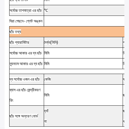
সর্বোচ্চ
তাপমাত্রা
এর
ছাঁচ
℃
ঘিরা
পেছনে-
প্লেট
অঙ্কন
ছাঁচ
তথ্য
ছাঁচ
প্যারামিটার
দৈর্ঘ্য
(
মিমি
)
প্রস
সর্বোচ্চ
আকার
এর
দ্য
ছাঁচ
মিমি
মিমি
ন্যূনতম
আকার
এর
দ্য
ছাঁচ
মিমি
মিমি
দ্য
সর্বোচ্চ
ওজন
এর
ছাঁচ
কেজি
দ্য
ম
ব্যাস
এর
ছাঁচ
কেন্দ্রীকরণ
মিমি
ছাঁচ
রিং
হ্যাঁ
ছাঁচ
ছাঁচ
সঙ্গে
অন্তরণ
বোর্ড
না
ধ্বং