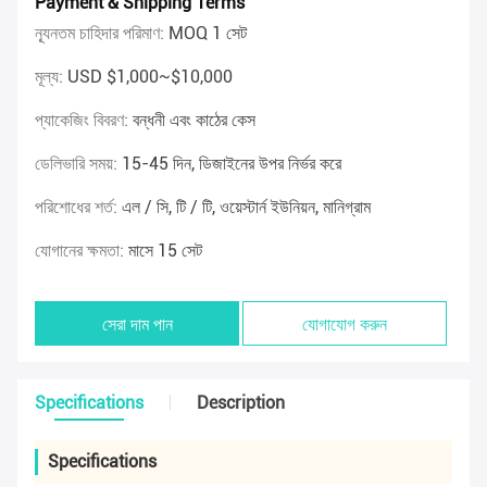
Payment & Shipping Terms
ন্যূনতম চাহিদার পরিমাণ:
MOQ 1 সেট
মূল্য:
USD $1,000~$10,000
প্যাকেজিং বিবরণ:
বন্ধনী এবং কাঠের কেস
ডেলিভারি সময়:
15-45 দিন, ডিজাইনের উপর নির্ভর করে
পরিশোধের শর্ত:
এল / সি, টি / টি, ওয়েস্টার্ন ইউনিয়ন, মানিগ্রাম
যোগানের ক্ষমতা:
মাসে 15 সেট
সেরা দাম পান
যোগাযোগ করুন
Specifications
Description
Specifications