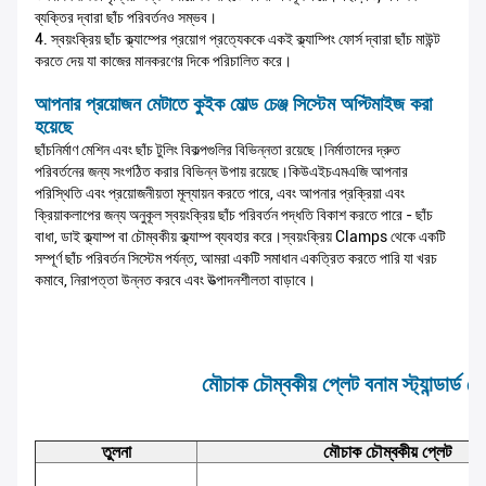
ব্যক্তির দ্বারা ছাঁচ পরিবর্তনও সম্ভব।
4. স্বয়ংক্রিয় ছাঁচ ক্ল্যাম্পের প্রয়োগ প্রত্যেককে একই ক্ল্যাম্পিং ফোর্স দ্বারা ছাঁচ মাউন্ট
করতে দেয় যা কাজের মানকরণের দিকে পরিচালিত করে।
আপনার প্রয়োজন মেটাতে কুইক মোল্ড চেঞ্জ সিস্টেম অপ্টিমাইজ করা
হয়েছে
ছাঁচনির্মাণ মেশিন এবং ছাঁচ টুলিং বিকল্পগুলির বিভিন্নতা রয়েছে।নির্মাতাদের দ্রুত
পরিবর্তনের জন্য সংগঠিত করার বিভিন্ন উপায় রয়েছে।কিউএইচএমএজি আপনার
পরিস্থিতি এবং প্রয়োজনীয়তা মূল্যায়ন করতে পারে, এবং আপনার প্রক্রিয়া এবং
ক্রিয়াকলাপের জন্য অনুকূল স্বয়ংক্রিয় ছাঁচ পরিবর্তন পদ্ধতি বিকাশ করতে পারে - ছাঁচ
বাধা, ডাই ক্ল্যাম্প বা চৌম্বকীয় ক্ল্যাম্প ব্যবহার করে।স্বয়ংক্রিয় Clamps থেকে একটি
সম্পূর্ণ ছাঁচ পরিবর্তন সিস্টেম পর্যন্ত, আমরা একটি সমাধান একত্রিত করতে পারি যা খরচ
কমাবে, নিরাপত্তা উন্নত করবে এবং উত্পাদনশীলতা বাড়াবে।
মৌচাক চৌম্বকীয় প্লেট বনাম স্ট্যান্ডার্ড চ
তুলনা
মৌচাক চৌম্বকীয় প্লেট