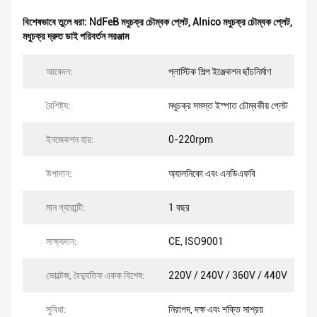
বিশেষভাবে তুলে ধরা:
NdFeB মধুচক্র চৌম্বক প্লেট
,
Alnico মধুচক্র চৌম্বক প্লেট
,
মধুচক্র দ্রুত ডাই পরিবর্তন সরঞ্জাম
আবেদন:
প্লাস্টিক শিল্প ইঞ্জেকশন ছাঁচনির্মাণ
বৈশিষ্ট্য:
মধুচক্র সমস্ত ইস্পাত চৌম্বকীয় প্লেট
ইনজেকশন হার:
0-220rpm
উপাদান:
অ্যালনিকো এবং এনডিএফবি
মান গ্যারান্টি:
1 বছর
সাক্ষ্যদান:
CE, ISO9001
ভোল্টেজ, বৈদ্যুতিক একক বিশেষ:
220V / 240V / 360V / 440V
সুবিধা:
নিরাপদ, দক্ষ এবং শক্তি সাশ্রয়