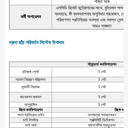
শক্তি সঙ্গে
এলসিডি রিমোট কন্ট্রোলারের সাথে, বুদ্ধিমান পাসওয়
ব্যবহারে, কী ব্যবস্থাপনার অসুবিধার প্রয়োজন, মোল্
কর্মী অপারেশন
পরিমাণগত প্রতিক্রিয়া অবস্থা এবং সমস্ত সেন্সরের
আরও স্বজ্ঞাত
দ্রুত ছাঁচ পরিবর্তন সিস্টেম উপাদান
স্ট্যান্ডার্ড কনফিগারেশন
চৌম্বক প্লেট
1 সেট
প্রধান নিয়ন্ত্রণ মন্ত্রিসভা
1 সেট
দূরবর্তী নিয়ামক
1 সেট
কানেকশন ক্যাবল
1 সেট
আনুষাঙ্গিক
1 সেট
চ্ছিক কনফিগারেশন
চ্ছিক কার্য
পতন প্রতিরোধ চেইন
তাপমাত্রা সনাক্তকরণ
ডাই লিফটার
প্রক্সিমিটি ডিটেকশন
ডাই আর্ম
ম্যাগনেটিক স্যাচুরেশন