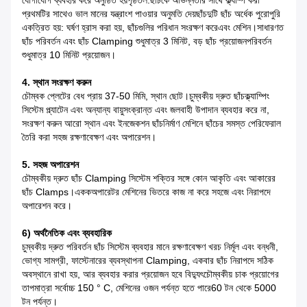
প্রথমটির সাথেও ভাল মানের যন্ত্রাংশ পাওয়ার অনুমতি দেয়
ছাঁচদুটি ছাঁচ অর্ধেক পুরোপুরি
একত্রিত হয়: ঘর্ষণ হ্রাস করা হয়, ছাঁচগুলির পরিধান সংরক্ষণ করে
এবং মেশিন।সাধারণত
ছাঁচ পরিবর্তন এবং ছাঁচ Clamping শুধুমাত্র 3 মিনিট, বড় ছাঁচ প্রয়োজন
পরিবর্তন
শুধুমাত্র 10 মিনিট প্রয়োজন।
4. স্থান সংরক্ষণ করুন
চৌম্বক প্লেটের বেধ প্রায় 37-50 মিমি, স্থান ছোট।চুম্বকীয় দ্রুত ছাঁচ
ক্ল্যাম্পিং
সিস্টেম প্ল্যাটেন এবং অন্যান্য বায়ুসংক্রান্ত এবং জলবাহী উপাদান ব্যবহার করে না,
সংরক্ষণ করুন
আরো স্থান এবং ইনজেকশন ছাঁচনির্মাণ মেশিনে ছাঁচের সমস্ত পেরিফেরাল
তৈরি করা সহজ
রক্ষণাবেক্ষণ এবং অপারেশন।
5. সহজ অপারেশন
চৌম্বকীয় দ্রুত ছাঁচ Clamping সিস্টেম শক্তির সঙ্গে কোন আকৃতি এবং আকারের
ছাঁচ Clamps।একক
অপারেটর মেশিনের ভিতরে কাজ না করে সহজে এবং নিরাপদে
অপারেশন করে।
6) অর্থনৈতিক এবং ব্যবহারিক
চুম্বকীয় দ্রুত পরিবর্তন ছাঁচ সিস্টেম ব্যবহার মানে রক্ষণাবেক্ষণ খরচ নির্মূল এবং
বন্ধনী,
ভোগ্য সামগ্রী, ফাস্টেনারের ব্যবস্থাপনা
Clamping, একবার ছাঁচ নিরাপদে সঠিক
অবস্থানে রাখা হয়, আর ব্যবহার করার প্রয়োজন হবে
বিদ্যুৎচৌম্বকীয় চাক প্রয়োগের
তাপমাত্রা সর্বোচ্চ 150 ° C, মেশিনের ওজন পর্যন্ত হতে পারে
60 টন থেকে 5000
টন পর্যন্ত।