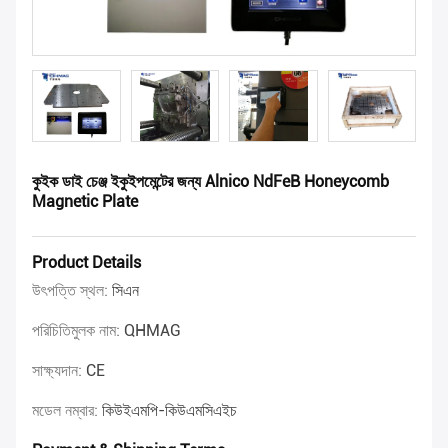
কুইক ডাই চেঞ্জ ইকুইপমেন্টের জন্য Alnico NdFeB Honeycomb
Magnetic Plate
Product Details
উৎপত্তি স্থল:
সিএন
পরিচিতিমুলক নাম:
QHMAG
সাক্ষ্যদান:
CE
মডেল নম্বার:
কিউইএমপি-কিউএমসিএইচ