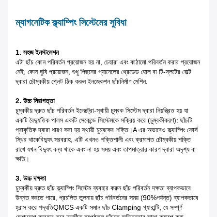
ম্যাগনেটিক ক্ল্যাম্পিং সিস্টেমের সুবিধা
1. সহজ ইনস্টলেশন
এটা ছাঁচ কোন পরিবর্তন প্রয়োজন হয় না, চেহারা এবং কাঠামো পরিবর্তন করার প্রয়োজন
নেই, কোন ঘুষি প্রয়োজন, শুধু পিছনের প্যানেলের থ্রেডেড হোল বা টি-স্লটের বোল্ট
দ্বারা চৌম্বকীয় প্লেট ঠিক করুন
ইনজেকশন ছাঁচনির্মাণ মেশিন.
2. উচ্চ নিরাপত্তা
চুম্বকীয় দ্রুত ছাঁচ পরিবর্তন ইলেক্ট্রো-স্থায়ী চুম্বক সিস্টেম দ্বারা নিয়ন্ত্রিত হয় যা
একটি
বৈদ্যুতিক পালস একটি সেকেন্ডে সিস্টেমকে সক্রিয় করে (চুম্বকীকরণ): ছাঁচটি
প্রাকৃতিক দ্বারা ধারণ করা হয়
স্থায়ী চুম্বকের শক্তি।A এর অভাবেও ক্ল্যাম্পিং ফোর্স
স্থির থাকে
বিদ্যুৎ সরবরাহ, এটি এখনও শক্তিশালী এবং ক্রমাগত চৌম্বকীয় শক্তি
রাখে যখন বিদ্যুৎ বন্ধ থাকে এবং না হয়
সময় এবং তাপমাত্রার কারণ দ্বারা অদৃশ্য বা
ক্ষতি।
3. উচ্চ দক্ষতা
চুম্বকীয় দ্রুত ছাঁচ ক্ল্যাম্পিং সিস্টেম ব্যবহার করুন ছাঁচ পরিবর্তন দক্ষতা ব্যাপকভাবে
উন্নত করতে পারে, প্রচলিত তুলনায় ছাঁচ পরিবর্তনের সময় (90%পর্যন্ত) ব্যাপকভাবে
হ্রাস করে
পদ্ধতিQMCS একটি সমান ছাঁচ Clamping গ্যারান্টি, যে সম্পূর্ণ
যোগাযোগ ব্যবহার করে অনুষ্ঠিত হয়
পৃষ্ঠতল.ছাঁচকে অভিন্নতার সাথে ক্ল্যাম্প করা