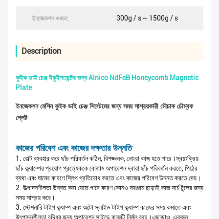
ইনজেকশন ওজন:
300g / s ~ 1500g / s
Description
কুইক ডাই চেঞ্জ ইকুইপমেন্টের জন্য Alnico NdFeB Honeycomb Magnetic
Plate
ইনজেকশন মেশিন কুইক ডাই চেঞ্জ সিস্টেমের জন্য সময় সাশ্রয়কারী মৌচাক চৌম্বক
প্লেট
কাজের পরিবেশ এবং কাজের দক্ষতার উন্নতি
1. বোল্ট ব্যবহার করে ছাঁচ পরিবর্তন কঠিন, বিপজ্জনক, নোংরা কাজ হতে পারে।স্বয়ংক্রিয়
ছাঁচ ক্ল্যাম্পের প্রয়োগ প্রত্যেককে বোতাম অপারেশন দ্বারা ছাঁচ পরিবর্তন করতে, পিঠের
ব্যথা এবং ঘামের কারণে স্লিপ প্রতিরোধ করতে এবং কাজের পরিবেশ উন্নত করতে দেয়।
2. উত্পাদনশীলতা উন্নত করা যেতে পারে কারণ কোনও সরঞ্জাম ছাড়াই কাজ সার্চ টুলের জন্য
সময় সাশ্রয় করে।
3. স্টেশনারি টাইপ ক্ল্যাম্প এবং অটো স্লাইড টাইপ ক্ল্যাম্প কাজের সময় কমাতে এবং
উৎপাদনশীলতা বৃদ্ধির জন্য অপারেশন সাইডে কাজটি নির্মূল করে।এছাড়াও, একজন