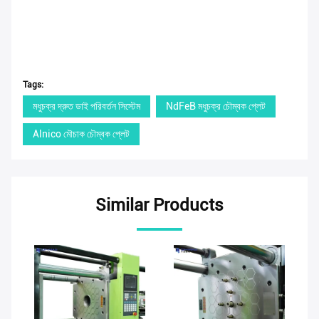
Tags:
মধুচক্র দ্রুত ডাই পরিবর্তন সিস্টেম
NdFeB মধুচক্র চৌম্বক প্লেট
Alnico মৌচাক চৌম্বক প্লেট
Similar Products