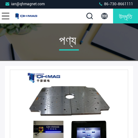
ian@qhmagnet.com
86-730-8661111
উদ্ধৃতি
পণ্য