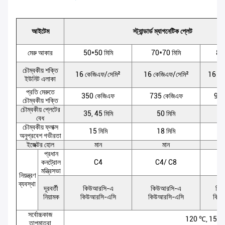
আইটেম
স্ট্যান্ডার্ড ম্যাগনেটিক প্লেট
মেরু আকার
50*50 মিমি
70*70 মিমি
80*
চৌম্বকীয় শক্তি
16 কেজিএফ/সেমি²
16 কেজিএফ/সেমি²
16 কে
ইউনিট এলাকা
প্রতি মেরুতে
350 কেজিএফ
735 কেজিএফ
980
চৌম্বকীয় শক্তি
চৌম্বকীয় প্লেটের
35, 45 মিমি
50 মিমি
5
বেধ
চৌম্বকীয় ফ্লাক্স
15 মিমি
18 মিমি
2
অনুপ্রবেশ গভীরতা
ইজেক্টর হোল
মান
মান
প্রধান
কনট্রোল
C4
C4/ C8
মন্ত্রিসভা
নিয়ন্ত্রণ
ব্যবস্থা
দূরবর্তী
কিউআরসি-এ
কিউআরসি-এ
কি
নিয়ামক
কিউআরসি-এসি
কিউআরসি-এসি
কিউ
সর্বোচ্চকাজ
120 ℃, 150
তাপমাত্রা