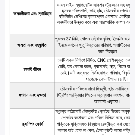
ডাবল সাইড ম্যাগনেটিক সাকশন স্ট্রাকচার সহ মধুচক্
চুম্বক শক্তিশালী, তাই ছাঁচ, চৌম্বকীয় প্লেট 
অনমনীয়তা এবং স্থায়িত্ব
ছাঁচনির্মাণ মেশিনের ব্যাকপ্লেন একসাথে একত্রিত হ
অনমনীয়তা উন্নত করে এবং পারস্পরিক কম্পন এবং
পুরুত্ব 37 মিমি, খোলার স্ট্রোক বৃদ্ধি, ইজেক্টর রডের স
ক্ষমতা এবং বহুমুখিতা
ইনজেকশনের থুতু বিস্তারের পরিমাণ, প্লাস্টিকের ত
ভাল নিয়ন্ত্রণ
একটি একক নির্মাণে নির্মিত: CNC মেশিনযুক্ত এবং সম্প
তৈরি, যার কোনো রজন, গ্যাসকেট, স্ক্রু, পিতল বা 
চাকরি জীবন
নেই।এটি অত্যন্ত নির্ভরযোগ্য: পরিধান, বিকৃতি বা
সাপেক্ষে কোন উপাদান নেই।
চৌম্বকীয় শক্তির সাথে দ্বিমুখী, ছাঁচ স্থায়িত্ব বজ
গুণমান এবং দক্ষতা
স্ট্রিপিং প্রক্রিয়ার পিছনের স্তন্যপান ফাংশন, পারস
অফসেট এড়াতে।
মধুচক্র কাঠামোটি চৌম্বকীয় প্লেটের ভিতরে অনুকূলিত হ
প্লেটের কঠোরতা এবং শক্তি নিশ্চিত করে, সেইসাথ
ক্ল্যাম্পিং ফোর্স
শক্তিকে যুক্তিসঙ্গত বিন্যাসে কেন্দ্রীভূত করা যেতে প
আকার যাই হোক না কেন, টেমপ্লেটটি আরো শক্তি