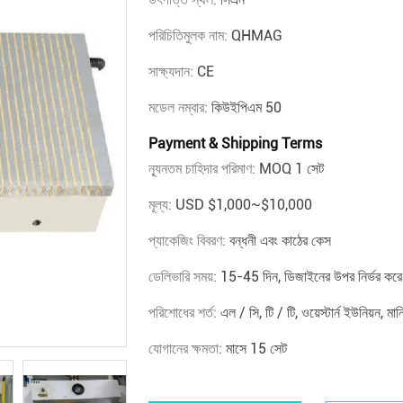
পরিচিতিমুলক নাম:
QHMAG
সাক্ষ্যদান:
CE
মডেল নম্বার:
কিউইপিএম 50
Payment & Shipping Terms
ন্যূনতম চাহিদার পরিমাণ:
MOQ 1 সেট
মূল্য:
USD $1,000~$10,000
প্যাকেজিং বিবরণ:
বন্ধনী এবং কাঠের কেস
ডেলিভারি সময়:
15-45 দিন, ডিজাইনের উপর নির্ভর করে
পরিশোধের শর্ত:
এল / সি, টি / টি, ওয়েস্টার্ন ইউনিয়ন, মান
যোগানের ক্ষমতা:
মাসে 15 সেট