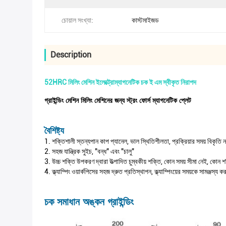
চোয়াল সংখ্যা:
কাস্টমাইজড
Description
52HRC মিলিং মেশিন ইলেক্ট্রোম্যাগনেটিক চক ই এম স্বীকৃত নিরাপদ
গ্রাইন্ডিং মেশিন মিলিং মেশিনের জন্য স্ট্রং ফোর্স ম্যাগনেটিক প্লেট
বৈশিষ্ট্য
1. শক্তিশালী স্তন্যপান কাপ প্যানেল, ভাল স্থিতিশীলতা, প্রক্রিয়ার সময় বিকৃতি ন
2. সহজ যান্ত্রিক সুইচ, "বন্ধ" এবং "চালু"
3. উচ্চ শক্তি উপকরণ দ্বারা উত্পাদিত চুম্বকীয় শক্তি, কোন সময় সীমা নেই, কো
4. ক্ল্যাম্পিং ওয়ার্কপিসের সহজ দ্রুত প্রতিস্থাপন, ক্ল্যাম্পিংয়ের সময়কে সামঞ্জস্য
চক সমাধান অঙ্কন গ্রাইন্ডিং