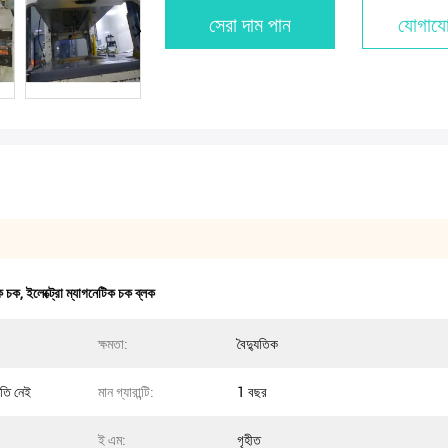
সেরা দাম পান
যোগাযো
িক চক
,
ইলেক্ট্রো ম্যাগনেটিক চক ব্লক
ক্ষমতা:
বৈদ্যুতিক
ষতি নেই
মান গ্যারান্টি:
1 বছর
ই এম:
গৃহীত