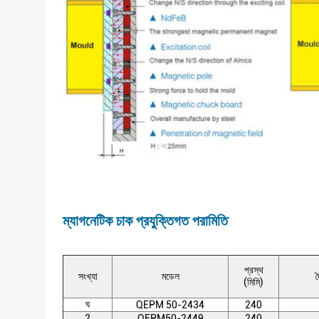
ম্যাগনেটিক চাক প্রযুক্তিগত পরামিতি
প্রস্থ
সংখ্যা
মডেল
দ
(মিমি)
ঘ
QEPM 50-2434
240
2
QEPM50-2449
240