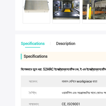
Specifications
Description
Specifications
বিশেষভাবে তুলে ধরা:
52HRC ইলেক্ট্রোম্যাগনেটিক চক
,
ই এম ইলেক্ট্রোম্যাগনেট
আবেদন:
নাকাল মেশিনে workpiece বাতা
বৈশিষ্ট্য:
ওয়ার্কপিস এবং সরঞ্জামগুলির সাথে কোনও ক্
সাক্ষ্যদান:
CE, ISO9001