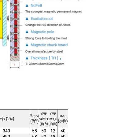
মেরু
মেরু
উচ্চতা
ওজন
ৈর্ঘ্য (মিমি)
আকার
সংখ্যা
(মিমি)
(কেজি)
(মিমি)
(পিসি)
340
58
50
12
40
490
58
50
18
50