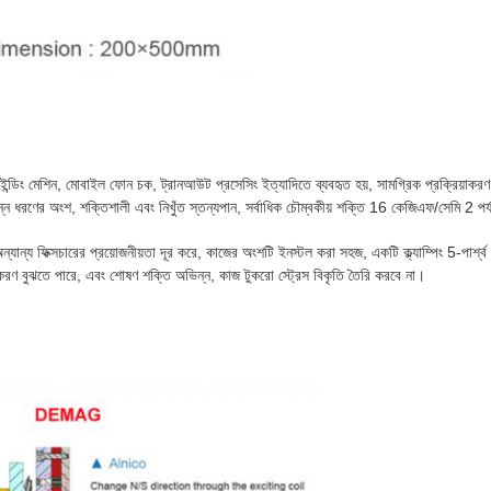
 গ্রাইন্ডিং মেশিন, মোবাইল ফোন চক, ট্রানআউট প্রসেসিং ইত্যাদিতে ব্যবহৃত হয়, সামগ্রিক প্রক্রিয়া
িন্ন ধরণের অংশ, শক্তিশালী এবং নিখুঁত স্তন্যপান, সর্বাধিক চৌম্বকীয় শক্তি 16 কেজিএফ/সেমি 2 পর্
 অন্যান্য ফিক্সচারের প্রয়োজনীয়তা দূর করে, কাজের অংশটি ইনস্টল করা সহজ, একটি ক্ল্যাম্পিং 5-পার্শ্ব
াকরণ বুঝতে পারে, এবং শোষণ শক্তি অভিন্ন, কাজ টুকরো স্ট্রেস বিকৃতি তৈরি করবে না।