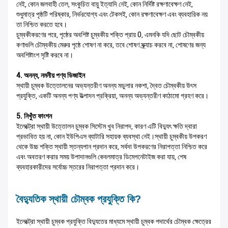
নেই, কোন জলবাহী তেল, সংকুচিত বায়ু ইত্যাদি নেই, কোন নির্দিষ্ট রক্ষণাবেক্ষণ নেই,
শুধুমাত্র পৃষ্ঠটি পরিষ্কার, নির্ভরযোগ্য এবং টেকসই, কোন রক্ষণাবেক্ষণ এবং ব্যবহারিক নয়
তা নিশ্চিত করতে হবে।
চুম্বকীকরণের পরে, পৃষ্ঠের অবশিষ্ট চুম্বকীয় শক্তি প্রায় 0, এমনকি যদি ছোট চৌম্বকীয়
কণাগুলি চৌম্বকীয় মেরুর পৃষ্ঠে শোষণ না করে, তবে শোষণ স্ক্র্যাচ করবে না, শোষণের জন্য
অবশিষ্টাংশ সৃষ্টি করবে না।
4. অনন্য, নমনীয় পণ্য ডিজাইন
স্থায়ী চুম্বক উত্তোলনের অভ্যন্তরীণ অনন্য মডুলার নকশা, দ্বৈত চৌম্বকীয় উৎস
প্রযুক্তি, একটি অনন্য পণ্য উত্পাদন প্রক্রিয়া, অনন্য অভ্যন্তরীণ কাঠামো গ্রহণ করে।
5. নিখুঁত ফাংশন
ইলেক্ট্রো স্থায়ী উত্তোলন চুম্বক সিস্টেম খুব নিরাপদ, কারণ এটি বিদ্যুৎ ক্ষতি দ্বারা
প্রভাবিত হয় না, কোন ইউপিএস ব্যাটারি সহায়ক ব্যবস্থা নেই।স্থায়ী চুম্বকীয় উপকরণ
থেকে উচ্চ শক্তি স্থায়ী স্তন্যপান প্রদান করে, সর্বদা উপকরণের নিরাপত্তা নিশ্চিত করে
এবং অবতরণ করার সময় উপাদানগুলি কেবলমাত্র ডিমেগনেটাইজ করা যায়, শেষ
ব্যবহারকারীদের সর্বোচ্চ স্তরের নিরাপত্তা প্রদান করে।
বৈদ্যুতিক স্থায়ী চৌম্বক প্রযুক্তি কি?
ইলেক্ট্রো স্থায়ী চুম্বক প্রযুক্তি বিদ্যুতের মাধ্যমে স্থায়ী চুম্বক পদার্থের চৌম্বক ক্ষেত্রের