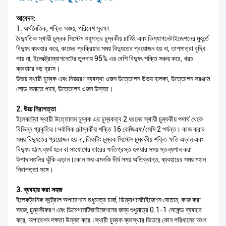
আবেদন:
1. অর্থনৈতিক, শক্তি সঞ্চয়, পরিবেশ সুরক্ষা
বৈদ্যুতিক স্থায়ী চুম্বক সিস্টেম শুধুমাত্র চুম্বকীয় চার্জিং এবং ডিম্যাগনেটাইজেশনের মুহূর্তে
বিদ্যুৎ ব্যবহার করে, কাজের প্রক্রিয়ার সময় বিদ্যুতের প্রয়োজন হয় না, তাপমাত্রা বৃদ্ধি
পায় না, ইলেক্ট্রোম্যাগনেটের তুলনায় 95% এর বেশি বিদ্যুৎ শক্তি সঞ্চয় করে, খরচ
ব্যবহারে বড় হ্রাস।
উভয় স্থায়ী চুম্বক এবং নিয়ন্ত্রণ ব্যবস্থা ওজন উত্তোলন উভয় হালকা, উত্তোলন সরঞ্জাম
লোড কমাতে পারে, উত্তোলন ওজন উন্নত।
2. উচ্চ নিরাপত্তা
ইলেকট্রো স্থায়ী উত্তোলন চুম্বক এর চুম্বকত্ব 2 ধরনের স্থায়ী চুম্বকীয় পদার্থ থেকে
বিভিন্ন প্রকৃতির।সর্বাধিক চৌম্বকীয় শক্তি 16 কেজিএফ/সেমি 2 পর্যন্ত। কাজ করার
সময় বিদ্যুতের প্রয়োজন হয় না, লিফটিং চুম্বক সিস্টেম চুম্বকীয় শক্তি ক্ষতি এড়ান এবং
বিদ্যুৎ হঠাৎ ব্যর্থ হলে বা সংযোগের তারের ক্ষতিগ্রস্ত হওয়ার সময় স্তন্যপান করা
উপাদানগুলির ঝুঁকি এড়ান।কোন ক্ষয় এমনকি দীর্ঘ সময় অতিক্রান্ত, ব্যবহারের সময় মহান
নিরাপত্তা সঙ্গে।
3. ব্যবহার করা সহজ
ইলেকট্রনিক কন্ট্রোল অপারেশনে শুধুমাত্র চার্জ, ডিম্যাগনেটাইজেশন বোতাম, কাজ করা
সহজ, চুম্বকীকরণ এবং ডিমেগনেটিজাইজেশনের জন্য শুধুমাত্র 0.1-1 সেকেন্ড ব্যবহার
করে, অপারেশন দক্ষতা উন্নত করে।স্থায়ী চুম্বক ব্যবস্থার ভিতরে কোন পরিধানের অংশ