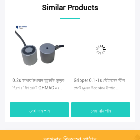
Similar Products
ক,
0.2s ইস্পাত উপাদান হ্যান্ডলিং চুম্বক
Gripper 0.1-1s স্টেইনলেস স্টীল
সিই
গ্রিপার শিল্প রোবট QHMAG এর
প্লেট চুম্বক উত্তোলন ইস্পাত
nা
জন্য
QHMAG জন্য
সেরা দাম পান
সেরা দাম পান
আপনার জিজ্ঞাসা পাঠান