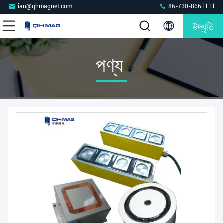
ian@qhmagnet.com
86-730-8661111
উদ্ধৃতি
পণ্য