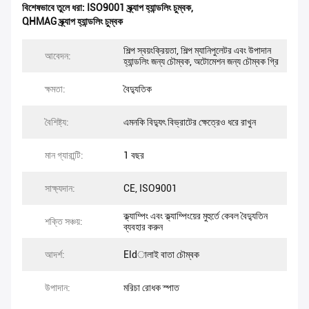
বিশেষভাবে তুলে ধরা:
ISO9001 স্ক্র্যাপ হ্যান্ডলিং চুম্বক
,
QHMAG স্ক্র্যাপ হ্যান্ডলিং চুম্বক
শিল্প স্বয়ংক্রিয়তা, শিল্প ম্যানিপুলেটর এবং উপাদান
আবেদন:
হ্যান্ডলিং জন্য চৌম্বক, অটোমেশন জন্য চৌম্বক গ্রি
ক্ষমতা:
বৈদ্যুতিক
বৈশিষ্ট্য:
এমনকি বিদ্যুৎ বিভ্রাটের ক্ষেত্রেও ধরে রাখুন
মান গ্যারান্টি:
1 বছর
সাক্ষ্যদান:
CE, ISO9001
ক্ল্যাম্পিং এবং ক্ল্যাম্পিংয়ের মুহুর্তে কেবল বৈদ্যুতিন
শক্তি সঞ্চয়:
ব্যবহার করুন
আদর্শ:
Eldালাই বাতা চৌম্বক
উপাদান:
মরিচা রোধক স্পাত