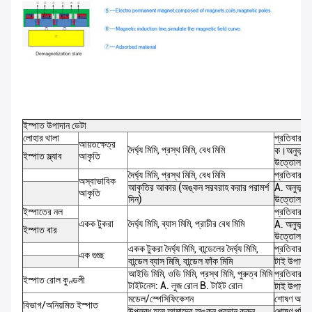
ইস্পাত উপাদান ডেটা
লোহার থালা
প্রতিবার ট
আয়তক্ষেত্র
দৈর্ঘ্য মিমি, প্রস্থ মিমি, বেধ মিমি
ক।অনুভূমিক
ইস্পাত স্ল্যাব
আকৃতি
উত্তোলন
দৈর্ঘ্য
মিমি, প্রস্থ মিমি, বেধ
মিমি
প্রতিবার উ
অস্বাভাবিক
আকৃতির আকার (অঙ্কন সরবরাহ করার পরামর্শ
A. অনুভূমিক
আকৃতি
দিন)
উত্তোলন
ইস্পাতের নল
প্রতিবার উ
একক টুকরা
দৈর্ঘ্য
মিমি, ব্যাস
মিমি, প্রাচীর বেধ মিমি
A. অনুভূমিক
ইস্পাত বার
উত্তোলন
একক টুকরা দৈর্ঘ্য
মিমি, বান্ডেলের দৈর্ঘ্য
মিমি,
প্রতিবার বা
এক গুচ্ছ
বান্ডেল ব্যাস
মিমি, বান্ডেল ফাঁক মিমি
টাই উপাদান
আইডি
মিমি, ওডি
মিমি, প্রস্থ
মিমি
,
পুরুত্ব
মিমি
প্রতিবার বা
ইস্পাত রোল কুণ্ডলী
টাইটনেস: A. লুজ রোল B. টাইট রোল
টাই উপাদান
মডেল/স্পেসিফিকেশন
শোষণ অবস্
বিভাগ/অনিয়মিত ইস্পাত
উপলব্ধ হলে আমাদের অঙ্কন প্রদান করুন
শোষণ পরিম