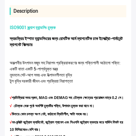
Description
ISO9001 স্ক্র্যাপ হ্যান্ডলিং চুম্বক
স্বয়ংক্রিয় ইস্পাত হ্যান্ডলিংয়ের জন্য রোবটিক আর্ম ম্যাগনেটিক চাক ইলেক্ট্রো-পার্মানেন্ট
ম্যাগনেট ফিক্সচার
অকল্পনীয় উৎপাদন মজুদ সহ নিরাপদ প্রক্রিয়াকরণের জন্য শক্তিশালী আঠালো শক্তি:
একটি বাতা একটি 5-পার্শ্বযুক্ত যন্ত্র
ন্যূনতম সেট-আপ সময় এবং উত্পাদনশীলতা বৃদ্ধি
টুল বৃদ্ধি দরকারী জীবন এবং প্রক্রিয়া নিরাপত্তা
√
প্রতিক্রিয়া সময় দ্রুত, MAG এবং DEMAG সহ চৌম্বক ক্ষেত্রের প্রয়োজন মাত্র 0.2 সে।
√
চৌম্বক মেরু পৃষ্ঠে অবশিষ্ট চুম্বকীয় শক্তি, উপাদান চুম্বক করা যাবে না।
√
ভিতরে কোন চলন্ত অংশ নেই, কাঠামো স্থিতিশীল, ক্ষতি সহজ নয়।
√
নন-কন্টাক্ট কন্ট্রোল ক্যাবিনেট, কন্ট্রোল প্যানেল এবং পিএলসি কন্ট্রোল ব্যবহার করে সার্ভিস লিফট হয়
10 মিলিয়নেরও বেশি বার।