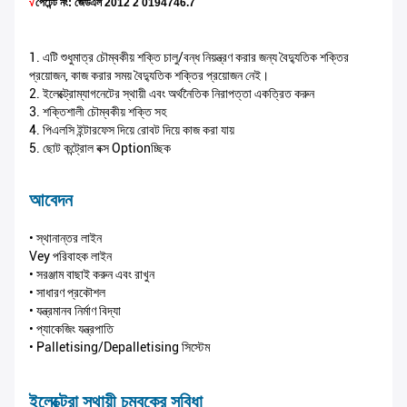
√
পেটেন্ট নং: জেডএল 2012 2 0194746.7
1. এটি শুধুমাত্র চৌম্বকীয় শক্তি চালু/বন্ধ নিয়ন্ত্রণ করার জন্য বৈদ্যুতিক শক্তির
প্রয়োজন, কাজ করার সময় বৈদ্যুতিক শক্তির প্রয়োজন নেই।
2. ইলেক্ট্রোম্যাগনেটের স্থায়ী এবং অর্থনৈতিক নিরাপত্তা একত্রিত করুন
3. শক্তিশালী চৌম্বকীয় শক্তি সহ
4. পিএলসি ইন্টারফেস দিয়ে রোবট দিয়ে কাজ করা যায়
5. ছোট কন্ট্রোল বক্স Optionচ্ছিক
আবেদন
• স্থানান্তর লাইন
Vey পরিবাহক লাইন
• সরঞ্জাম বাছাই করুন এবং রাখুন
• সাধারণ প্রকৌশল
• যন্ত্রমানব নির্মাণ বিদ্যা
• প্যাকেজিং যন্ত্রপাতি
• Palletising/depalletising সিস্টেম
ইলেক্ট্রো স্থায়ী চুম্বকের সুবিধা