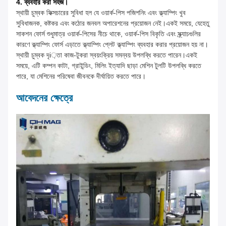
4. ব্যবহার করা সহজ।
স্থায়ী চুম্বক ফিক্সচারের সুবিধা হল যে ওয়ার্ক-পিস পজিশনিং এবং ক্ল্যাম্পিং খুব
সুবিধাজনক, কষ্টকর এবং কঠোর জনবল অপারেশনের প্রয়োজন নেই।একই সময়ে, যেহেতু
সাকশন ফোর্স শুধুমাত্র ওয়ার্ক-পিসের নীচে থাকে, ওয়ার্ক-পিস বিকৃতি এবং স্ক্র্যাচগুলির
কারণে ক্ল্যাম্পিং ফোর্স এড়াতে ক্ল্যাম্পিং প্লেট ক্ল্যাম্পিং ব্যবহার করার প্রয়োজন হয় না।
স্থায়ী চুম্বক দৃi়তা কাজ-টুকরা স্বয়ংক্রিয় সমন্বয় উপলব্ধি করতে পারেন।একই
সময়ে, এটি কম্পন কাটা, গ্রাইন্ডিং, মিলিং ইত্যাদি ছাড়া মেশিন টুলটি উপলব্ধি করতে
পারে, যা মেশিনের পরিষেবা জীবনকে দীর্ঘায়িত করতে পারে।
আবেদনের ক্ষেত্রে