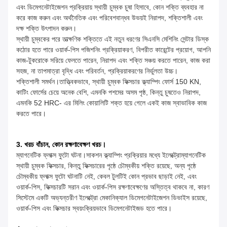
এবং ডিমেগনেটাইজেশন প্রক্রিয়ায় স্থায়ী চুম্বক চুষা হিসাবে, কোন শক্তি ব্যবহার না
করে কাজ করুন এবং অর্থনৈতিক এবং পরিবেশবান্ধব উভয়ই নিরাপদ, শক্তিশালী এবং
দক্ষ শক্তি উৎপাদন করুন।
স্থায়ী চুম্বকের পরে তাত্ক্ষণিক শক্তিতে এই নতুন ধরণের সিএনসি মেশিনিং সেন্টার ডিস্ক
কঠোর হতে পারে ওয়ার্ক-পিস পজিশনিং প্রক্রিয়াকরণ, বিপরীত কারেন্টের প্রয়োগ, আপনি
কাজ-টুকরোকে সরিয়ে ফেলতে পারেন, নিরাপদ এবং শক্তি সঞ্চয় করতে পারেন, কাজ করা
সহজ, না তাপমাত্রা বৃদ্ধি এবং পরিবর্তন, প্রক্রিয়াকরণের নির্ভুলতা উচ্চ।
শক্তিশালী সমর্থন।তাত্ত্বিকভাবে, স্থায়ী চুম্বক ফিক্সচার ক্ল্যাম্পিং ফোর্স 150 KN,
কাটিং ফোর্সের চেয়ে অনেক বেশি, এমনকি পশমের অসম পৃষ্ঠ, কিন্তু চুষতেও নিরাপদ,
এমনকি 52 HRC- এর মিলিং কোয়ালিটি শক্ত হয়ে গেলে একই কাজ স্বাভাবিক কাজ
করতে পারে।
3. খরচ বাঁচান, কোন রক্ষণাবেক্ষণ খরচ।
ম্যাগনেটিক ফ্লাক্স ফুটো ঘটনা।সাকশন ক্ল্যাম্পিং প্রক্রিয়ার মধ্যে ইলেক্ট্রোম্যাগনেটিক
স্থায়ী চুম্বক ফিক্সচার, কিন্তু ফিক্সচারের পৃষ্ঠে চৌম্বকীয় শক্তি রয়েছে, অন্য পৃষ্ঠে
চৌম্বকীয় ফ্লাক্স ফুটো ঘটনাটি নেই, কেবল টুলটিই কোন প্রভাব ছাড়াই নেই, এবং
ওয়ার্ক-পিস, ফিক্সচারটি সরান এবং ওয়ার্ক-পিস রক্ষণাবেক্ষণের অস্তিত্ব থাকবে না, কারণ
সিস্টেমে একটি অভ্যন্তরীণ ইলেক্ট্রো মেকানিক্যাল ডিমেগনেটাইজেশন ডিভাইস রয়েছে,
ওয়ার্ক-পিস এবং ফিক্সচার স্বয়ংক্রিয়ভাবে ডিমেগনেটাইজড হতে পারে।