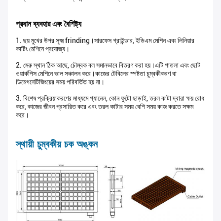
প্রধান ব্যবহার এবং বৈশিষ্ট্য
1. ছয় মুখের উপর সূক্ষ্ম frinding।সারফেস গ্রাইন্ডার, ইডিএম মেশিন এবং লিনিয়ার
কাটিং মেশিনে প্রযোজ্য।
2. মেরু স্থান ঠিক আছে, চৌম্বক বল সমানভাবে বিতরণ করা হয়।এটি পাতলা এবং ছোট
ওয়ার্কপিস মেশিনে ভাল সঞ্চালন করে।কাজের টেবিলের স্পষ্টতা চুম্বকীকরণ বা
ডিমেগনেটিজিংয়ের সময় পরিবর্তিত হয় না।
3. বিশেষ প্রক্রিয়াকরণের মাধ্যমে প্যানেল, কোন ফুটো ছাড়াই, তরল কাটা দ্বারা ক্ষয় রোধ
করে, কাজের জীবন প্রসারিত করে এবং তরল কাটার সময় বেশি সময় কাজ করতে সক্ষম
করে।
স্থায়ী চুম্বকীয় চক অঙ্কন