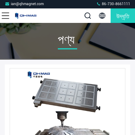
ian@qhmagnet.com
86-730-8661111
উদ্ধৃতি
পণ্য