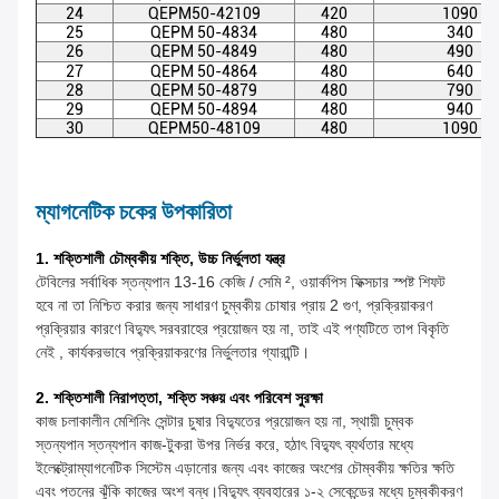
24
QEPM50-42109
420
1090
25
QEPM 50-4834
480
340
26
QEPM 50-4849
480
490
27
QEPM 50-4864
480
640
28
QEPM 50-4879
480
790
29
QEPM 50-4894
480
940
30
QEPM50-48109
480
1090
ম্যাগনেটিক চকের উপকারিতা
1. শক্তিশালী চৌম্বকীয় শক্তি, উচ্চ নির্ভুলতা যন্ত্র
টেবিলের সর্বাধিক স্তন্যপান 13-16 কেজি / সেমি ², ওয়ার্কপিস ফিক্সচার স্পষ্ট শিফট
হবে না তা নিশ্চিত করার জন্য সাধারণ চুম্বকীয় চোষার প্রায় 2 গুণ, প্রক্রিয়াকরণ
প্রক্রিয়ার কারণে বিদ্যুৎ সরবরাহের প্রয়োজন হয় না, তাই এই পণ্যটিতে তাপ বিকৃতি
নেই , কার্যকরভাবে প্রক্রিয়াকরণের নির্ভুলতার গ্যারান্টি।
2. শক্তিশালী নিরাপত্তা, শক্তি সঞ্চয় এবং পরিবেশ সুরক্ষা
কাজ চলাকালীন মেশিনিং সেন্টার চুষার বিদ্যুতের প্রয়োজন হয় না, স্থায়ী চুম্বক
স্তন্যপান স্তন্যপান কাজ-টুকরা উপর নির্ভর করে, হঠাৎ বিদ্যুৎ ব্যর্থতার মধ্যে
ইলেক্ট্রোম্যাগনেটিক সিস্টেম এড়ানোর জন্য এবং কাজের অংশের চৌম্বকীয় ক্ষতির ক্ষতি
এবং পতনের ঝুঁকি কাজের অংশ বন্ধ।বিদ্যুৎ ব্যবহারের ১-২ সেকেন্ডের মধ্যে চুম্বকীকরণ