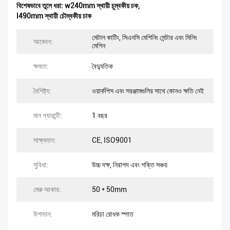
বিশেষভাবে তুলে ধরা:
w240mm স্থায়ী চুম্বকীয় চক
,
l490mm স্থায়ী চৌম্বকীয় চাক
মেটাল কাটিং, সিএনসি মেশিনিং সেন্টার এবং মিলিং
আবেদন:
মেশিন
ক্ষমতা:
বৈদ্যুতিক
বৈশিষ্ট্য:
ওয়ার্কপিস এবং সরঞ্জামগুলির সাথে কোনও ক্ষতি নেই
মান গ্যারান্টি:
1 বছর
সাক্ষ্যদান:
CE, ISO9001
সুবিধা:
উচ্চ দক্ষ, নিরাপদ এবং শক্তি সঞ্চয়
মেরু আকার:
50 * 50mm
উপাদান:
মরিচা রোধক স্পাত