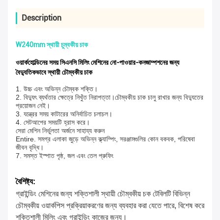
Description
W240mm স্থায়ী চুম্বকীয় চাক
ওয়ার্কহোল্ডিনের সময় সিএনসি মিলিং মেশিনের নো-পাওয়ার-কনজাম্পশনের জন্য
বৈদ্যুতিকভাবে স্থায়ী চৌম্বকীয় চাক
1. উচ্চ এবং অভিন্ন চৌম্বক শক্তি।
2. বিদ্যুৎ ব্যর্থতার ক্ষেত্রে নিখুঁত নিরাপত্তা।চৌম্বকীয় চাক চালু রাখার জন্য বিদ্যুতের
প্রয়োজন নেই।
3. যন্ত্রের সময় কাটারের অনির্বাচিত চলাচল।
4. সেটআপের সময়টি হ্রাস করে।
সেরা মেশিন নির্ভুলতা অর্জনে সাহায্য করুন
Entire. সমগ্র এলাকা জুড়ে অভিন্ন ক্ল্যাম্পিং, সরঞ্জামগুলির কোন বকবক, পরিষেবা
জীবন বৃদ্ধি।
7. সমস্ত ইস্পাত পৃষ্ঠ, জল এবং তেল প্রুফিং
বৈশিষ্ট্য:
গ্রাইন্ডিং মেশিনের জন্য শক্তিশালী স্থায়ী চৌম্বকীয় চক টেবিলটি বিভিন্ন
চৌম্বকীয় ওয়ার্কপিস প্রক্রিয়াকরণের জন্য ব্যবহার করা যেতে পারে, বিশেষ করে
শক্তিশালী মিলিং এবং গ্রাইন্ডিং কাজের জন্য।