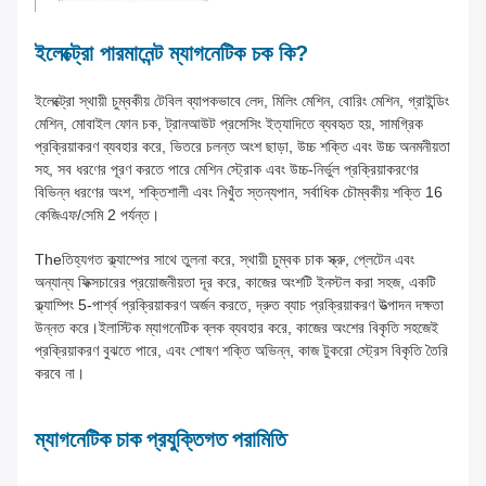
ইলেক্ট্রো পারমানেন্ট ম্যাগনেটিক চক কি?
ইলেক্ট্রো স্থায়ী চুম্বকীয় টেবিল ব্যাপকভাবে লেদ, মিলিং মেশিন, বোরিং মেশিন, গ্রাইন্ডিং
মেশিন, মোবাইল ফোন চক, ট্রানআউট প্রসেসিং ইত্যাদিতে ব্যবহৃত হয়, সামগ্রিক
প্রক্রিয়াকরণ ব্যবহার করে, ভিতরে চলন্ত অংশ ছাড়া, উচ্চ শক্তি এবং উচ্চ অনমনীয়তা
সহ, সব ধরণের পূরণ করতে পারে মেশিন স্ট্রোক এবং উচ্চ-নির্ভুল প্রক্রিয়াকরণের
বিভিন্ন ধরণের অংশ, শক্তিশালী এবং নিখুঁত স্তন্যপান, সর্বাধিক চৌম্বকীয় শক্তি 16
কেজিএফ/সেমি 2 পর্যন্ত।
Theতিহ্যগত ক্ল্যাম্পের সাথে তুলনা করে, স্থায়ী চুম্বক চাক স্ক্রু, প্লেটেন এবং
অন্যান্য ফিক্সচারের প্রয়োজনীয়তা দূর করে, কাজের অংশটি ইনস্টল করা সহজ, একটি
ক্ল্যাম্পিং 5-পার্শ্ব প্রক্রিয়াকরণ অর্জন করতে, দ্রুত ব্যাচ প্রক্রিয়াকরণ উত্পাদন দক্ষতা
উন্নত করে।ইলাস্টিক ম্যাগনেটিক ব্লক ব্যবহার করে, কাজের অংশের বিকৃতি সহজেই
প্রক্রিয়াকরণ বুঝতে পারে, এবং শোষণ শক্তি অভিন্ন, কাজ টুকরো স্ট্রেস বিকৃতি তৈরি
করবে না।
ম্যাগনেটিক চাক প্রযুক্তিগত পরামিতি