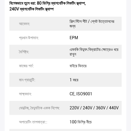
বিশেষভাবে তুলে ধরা:
80 ডিগ্রি ম্যাগনেটিক লিফটিং ক্ল্যাম্প
,
240V ম্যাগনেটিক লিফটিং ক্ল্যাম্প
শিল্প স্টিল শীট / প্লেট উত্তোলনের
আবেদন:
জন্য
প্রধান উপাদান:
EPM
এমনকি বিদ্যুৎ বিভ্রাটের ক্ষেত্রেও ধরে
বৈশিষ্ট্য:
রাখুন
কাজের শর্ত:
বাইরে ভিতরে
মান গ্যারান্টি:
1 বছর
সাক্ষ্যদান:
CE, ISO9001
ভোল্টেজ, বৈদ্যুতিক একক বিশেষ:
220V / 240V / 360V / 440V
অপারেটিং তাপমাত্রা::
100 ডিগ্রি নীচে