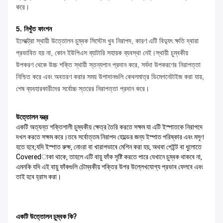
করে।
5. নিখুঁত ফাংশন
ইলেক্ট্রো স্থায়ী উত্তোলন চুম্বক সিস্টেম খুব নিরাপদ, কারণ এটি বিদ্যুৎ ক্ষতি দ্বারা
প্রভাবিত হয় না, কোন ইউপিএস ব্যাটারি সহায়ক ব্যবস্থা নেই।স্থায়ী চুম্বকীয়
উপকরণ থেকে উচ্চ শক্তি স্থায়ী স্তন্যপান প্রদান করে, সর্বদা উপকরণের নিরাপত্তা
নিশ্চিত করে এবং অবতরণ করার সময় উপাদানগুলি কেবলমাত্র ডিমেগনেটাইজ করা যায়,
শেষ ব্যবহারকারীদের সর্বোচ্চ স্তরের নিরাপত্তা প্রদান করে।
উত্তোলন যন্ত্র
একটি অত্যন্ত শক্তিশালী চুম্বকীয় ক্ষেত্র তৈরি করতে সক্ষম যা এটি ইস্পাতকে নিরাপদে
দখল করতে সক্ষম করে।তবে সর্বোত্তম নিরাপদ হোল্ডের জন্য ইস্পাত পরিষ্কার এবং মসৃণ
হতে হবে;যদি ইস্পাত রুক্ষ, নোংরা বা খারাপভাবে মেশিন করা হয়, অথবা পেইন্ট বা ধুলোতে
Coveredাকা থাকে, তাহলে এটি বায়ু ফাঁক সৃষ্টি করতে পারে যেখানে চুম্বক থাকবে না,
এমনকি যদি এই বায়ু ফাঁকগুলি চৌম্বকীয় শক্তির উপর উল্লেখযোগ্য প্রভাব ফেলবে এবং
তাই হবে হ্রাস করা।
একটি উত্তোলন চুম্বক কি?