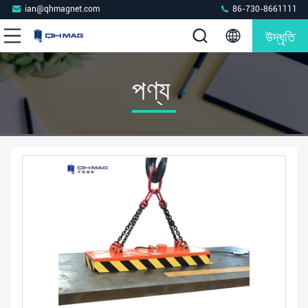
ian@qhmagnet.com
86-730-8661111
উদ্ধৃতি
পণ্য