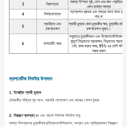
সমস্ত ইস্পাত পৃষ্ঠ, তেল এবং জল -প্রতিরোধী
নিরাপত্তা
3
কোন বার্ধক্য সমস্যা
স্তন্যপান ধ্রুবক এবং সময়ের সাথে সাথে হ্রাস
নির্ভরযোগ্যতা
4
পায় না
স্থায়িত্ব এবং
স্থায়ী চুম্বক কোন চুম্বকীয় ক্ষয়, চুম্বকীয় মডি
5
রক্ষণাবেক্ষণ
রক্ষণাবেক্ষণ-মুক্ত।
শুধুমাত্র চুম্বকীকরণ এবং ডিম্যাগনেটাইজেশনে
মুহূর্তে বিদ্যুতের প্রয়োজন, বিদ্যুতের প্রয়োজন
অপারেটিং খরচ
6
নেই, কাজ করার সময়, 95% এর বেশি শক্তি
সঞ্চয় করুন
ম্যাগনেটিক লিফটার উপাদান
1. ইলেক্ট্রো স্থায়ী চুম্বক
চৌম্বকীয় শক্তির মূল অংশ, সরাসরি যোগাযোগ এবং কাজের শোষণ
টুকরা
2. নিয়ন্ত্রণ ব্যবস্থা
(শব্দ এবং আলো নির্দেশক সিস্টেম সহ)
সমস্ত সিগন্যালের চুম্বকীকরণ/ডিম্যাগনেটাইজেশন, সংগ্রহ এবং প্রক্রিয়াকরণ নিয়ন্ত্রণ