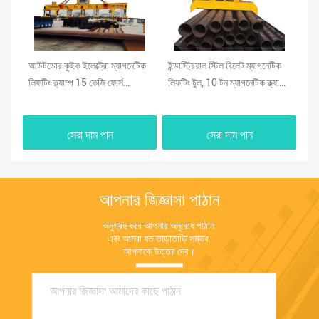
্রী
আউটডোর কুইক ইলেক্ট্রো ম্যাগনেটিক
ইন্ডাস্ট্রিয়াল স্টিল বিলেট ম্যাগনেটিক
শিল
লিফটিং ক্ল্যাম্প 15 কেজি ফোর্স
লিফটিং টুল, 10 টন ম্যাগনেটিক ক্ল্যাম্প
90 
কিউএইচএমএজি
হোল্ডার
সেরা দাম পান
সেরা দাম পান
আপনার জিজ্ঞাসা পাঠান
অনুগ্রহ করে আপনার অনুরোধ পাঠান 
এবং আমরা যত তাড়াতাড়ি সম্ভব 
আপনাকে উত্তর দেব।