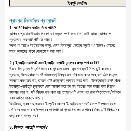
ইনপুট ভোল্টেজ
প্রায়শই জিজ্ঞাসিত প্রশ্নাবলী
1. আমি কিভাবে অর্ডার দিতে পারি?
আপনার প্রয়োজনীয়তার বিবরণ যথাসম্ভব স্পষ্ট করে দিন।তাই আমরা আপনাকে
প্রথমবার অফারটি পাঠাতে পারি।
নকশা বা আরও আলোচনার জন্য, কোন বিলম্বের ক্ষেত্রে স্কাইপ / ইমেল / ফোনের
সাথে আমাদের সাথে যোগাযোগ করা ভাল।
2।
ইলেক্ট্রোম্যাগনেট এবং ইলেক্ট্রো-স্থায়ী চুম্বকের মধ্যে পার্থক্য কি?
উভয় শিল্প চুম্বক বৈদ্যুতিকভাবে চালু/বন্ধ আছে।মূল পার্থক্যটি 2 পয়েন্টে রয়েছে।
প্রথমত, ইলেক্ট্রোম্যাগনেট সামঞ্জস্যপূর্ণ বৈদ্যুতিক শক্তিতে কাজ করে;যদি হঠাৎ বিদ্যুৎ
সরবরাহ বন্ধ হয়ে যায়, তাহলে এটি চৌম্বকীয় শক্তির ক্ষতি করে।ইলেক্ট্রোম্যাগনেট থেকে
ইলেক্ট্রো-পার্মানেন্ট চুম্বককে যেটা আলাদা করে তা হল, আগের কাজ করার সময় বিদ্যুৎ
ব্যবহার করে না।যদি বিদ্যুৎ বন্ধ করা হয়, তাহলে এটি লোড ধরে রাখা/উত্তোলন/আঁকড়ে
ধরা/আটকে থাকতে পারে।
দ্বিতীয়ত, ক্রমাগত পাওয়ার ইনপুটের কারণে, ইলেক্ট্রোম্যাগনেটের তাপ উৎপাদন হয় যা
মেশিনের সময় তার কর্মক্ষেত্রের কার্যকারিতা প্রভাবিত করতে পারে।যদিও এটি ইপিএমের
জন্য কোন সমস্যা নয়।
3. কিভাবে ওয়ারেন্টি সম্পর্কে?