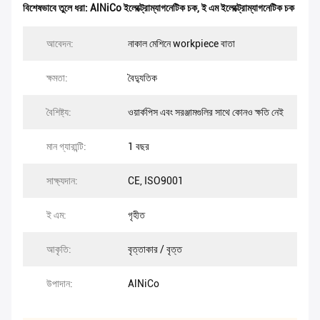
বিশেষভাবে তুলে ধরা:
AlNiCo ইলেক্ট্রোম্যাগনেটিক চক
,
ই এম ইলেক্ট্রোম্যাগনেটিক চক
আবেদন:
নাকাল মেশিনে workpiece বাতা
ক্ষমতা:
বৈদ্যুতিক
বৈশিষ্ট্য:
ওয়ার্কপিস এবং সরঞ্জামগুলির সাথে কোনও ক্ষতি নেই
মান গ্যারান্টি:
1 বছর
সাক্ষ্যদান:
CE, ISO9001
ই এম:
গৃহীত
আকৃতি:
বৃত্তাকার / বৃত্ত
উপাদান:
AlNiCo