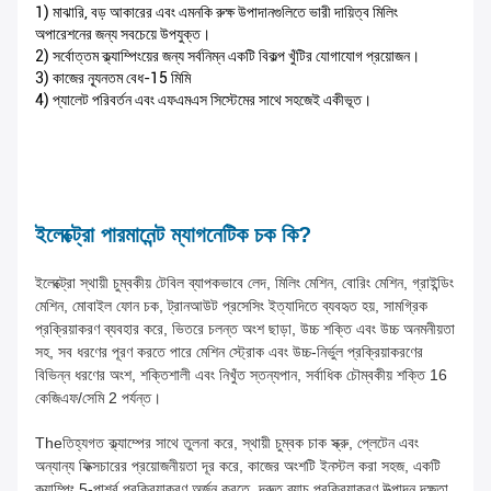
1) মাঝারি, বড় আকারের এবং এমনকি রুক্ষ উপাদানগুলিতে ভারী দায়িত্ব মিলিং
অপারেশনের জন্য সবচেয়ে উপযুক্ত।
2) সর্বোত্তম ক্ল্যাম্পিংয়ের জন্য সর্বনিম্ন একটি বিকল্প খুঁটির যোগাযোগ প্রয়োজন।
3) কাজের ন্যূনতম বেধ-15 মিমি
4) প্যালেট পরিবর্তন এবং এফএমএস সিস্টেমের সাথে সহজেই একীভূত।
ইলেক্ট্রো পারমানেন্ট ম্যাগনেটিক চক কি?
ইলেক্ট্রো স্থায়ী চুম্বকীয় টেবিল ব্যাপকভাবে লেদ, মিলিং মেশিন, বোরিং মেশিন, গ্রাইন্ডিং
মেশিন, মোবাইল ফোন চক, ট্রানআউট প্রসেসিং ইত্যাদিতে ব্যবহৃত হয়, সামগ্রিক
প্রক্রিয়াকরণ ব্যবহার করে, ভিতরে চলন্ত অংশ ছাড়া, উচ্চ শক্তি এবং উচ্চ অনমনীয়তা
সহ, সব ধরণের পূরণ করতে পারে মেশিন স্ট্রোক এবং উচ্চ-নির্ভুল প্রক্রিয়াকরণের
বিভিন্ন ধরণের অংশ, শক্তিশালী এবং নিখুঁত স্তন্যপান, সর্বাধিক চৌম্বকীয় শক্তি 16
কেজিএফ/সেমি 2 পর্যন্ত।
Theতিহ্যগত ক্ল্যাম্পের সাথে তুলনা করে, স্থায়ী চুম্বক চাক স্ক্রু, প্লেটেন এবং
অন্যান্য ফিক্সচারের প্রয়োজনীয়তা দূর করে, কাজের অংশটি ইনস্টল করা সহজ, একটি
ক্ল্যাম্পিং 5-পার্শ্ব প্রক্রিয়াকরণ অর্জন করতে, দ্রুত ব্যাচ প্রক্রিয়াকরণ উত্পাদন দক্ষতা