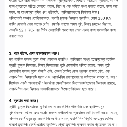
কঠোর হতে পারে ওয়ার্ক-পিস পজিশনিং প্রক্রিয়াকরণ, বিপরীত কারেন্টের প্রয়োগ, আপনি
কাজ-টুকরোকে সরিয়ে ফেলতে পারেন, নিরাপদ এবং শক্তি সঞ্চয় করতে পারেন, কাজ করা
সহজ, না তাপমাত্রা বৃদ্ধি এবং পরিবর্তন, প্রক্রিয়াকরণের নির্ভুলতা উচ্চ।
শক্তিশালী সমর্থন।তাত্ত্বিকভাবে, স্থায়ী চুম্বক ফিক্সচার ক্ল্যাম্পিং ফোর্স 150 KN,
কাটিং ফোর্সের চেয়ে অনেক বেশি, এমনকি পশমের অসম পৃষ্ঠ, কিন্তু চুষতেও নিরাপদ,
এমনকি 52 HRC- এর মিলিং কোয়ালিটি শক্ত হয়ে গেলে একই কাজ স্বাভাবিক কাজ
করতে পারে।
3. খরচ বাঁচান, কোন রক্ষণাবেক্ষণ খরচ।
ম্যাগনেটিক ফ্লাক্স ফুটো ঘটনা।সাকশন ক্ল্যাম্পিং প্রক্রিয়ার মধ্যে ইলেক্ট্রোম্যাগনেটিক
স্থায়ী চুম্বক ফিক্সচার, কিন্তু ফিক্সচারের পৃষ্ঠে চৌম্বকীয় শক্তি রয়েছে, অন্য পৃষ্ঠে
চৌম্বকীয় ফ্লাক্স ফুটো ঘটনাটি নেই, কেবল টুলটিই কোন প্রভাব ছাড়াই নেই, এবং
ওয়ার্ক-পিস, ফিক্সচারটি সরান এবং ওয়ার্ক-পিস রক্ষণাবেক্ষণের অস্তিত্ব থাকবে না, কারণ
সিস্টেমে একটি অভ্যন্তরীণ ইলেক্ট্রো মেকানিক্যাল ডিমেগনেটাইজেশন ডিভাইস রয়েছে,
ওয়ার্ক-পিস এবং ফিক্সচার স্বয়ংক্রিয়ভাবে ডিমেগনেটাইজড হতে পারে।
4. ব্যবহার করা সহজ।
স্থায়ী চুম্বক ফিক্সচারের সুবিধা হল যে ওয়ার্ক-পিস পজিশনিং এবং ক্ল্যাম্পিং খুব
সুবিধাজনক, কষ্টকর এবং কঠোর জনবল অপারেশনের প্রয়োজন নেই।একই সময়ে, যেহেতু
সাকশন ফোর্স শুধুমাত্র ওয়ার্ক-পিসের নীচে থাকে, ওয়ার্ক-পিস বিকৃতি এবং স্ক্র্যাচগুলির
কারণে ক্ল্যাম্পিং ফোর্স এড়াতে ক্ল্যাম্পিং প্লেট ক্ল্যাম্পিং ব্যবহার করার প্রয়োজন হয় না।