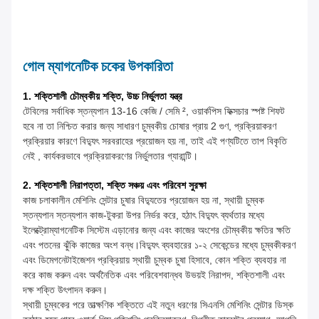
গোল ম্যাগনেটিক চকের উপকারিতা
1. শক্তিশালী চৌম্বকীয় শক্তি, উচ্চ নির্ভুলতা যন্ত্র
টেবিলের সর্বাধিক স্তন্যপান 13-16 কেজি / সেমি ², ওয়ার্কপিস ফিক্সচার স্পষ্ট শিফট
হবে না তা নিশ্চিত করার জন্য সাধারণ চুম্বকীয় চোষার প্রায় 2 গুণ, প্রক্রিয়াকরণ
প্রক্রিয়ার কারণে বিদ্যুৎ সরবরাহের প্রয়োজন হয় না, তাই এই পণ্যটিতে তাপ বিকৃতি
নেই , কার্যকরভাবে প্রক্রিয়াকরণের নির্ভুলতার গ্যারান্টি।
2. শক্তিশালী নিরাপত্তা, শক্তি সঞ্চয় এবং পরিবেশ সুরক্ষা
কাজ চলাকালীন মেশিনিং সেন্টার চুষার বিদ্যুতের প্রয়োজন হয় না, স্থায়ী চুম্বক
স্তন্যপান স্তন্যপান কাজ-টুকরা উপর নির্ভর করে, হঠাৎ বিদ্যুৎ ব্যর্থতার মধ্যে
ইলেক্ট্রোম্যাগনেটিক সিস্টেম এড়ানোর জন্য এবং কাজের অংশের চৌম্বকীয় ক্ষতির ক্ষতি
এবং পতনের ঝুঁকি কাজের অংশ বন্ধ।বিদ্যুৎ ব্যবহারের ১-২ সেকেন্ডের মধ্যে চুম্বকীকরণ
এবং ডিমেগনেটাইজেশন প্রক্রিয়ায় স্থায়ী চুম্বক চুষা হিসাবে, কোন শক্তি ব্যবহার না
করে কাজ করুন এবং অর্থনৈতিক এবং পরিবেশবান্ধব উভয়ই নিরাপদ, শক্তিশালী এবং
দক্ষ শক্তি উৎপাদন করুন।
স্থায়ী চুম্বকের পরে তাত্ক্ষণিক শক্তিতে এই নতুন ধরণের সিএনসি মেশিনিং সেন্টার ডিস্ক