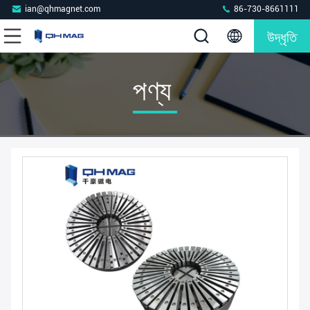
ian@qhmagnet.com
86-730-8661111
উদ্ধৃতি
পণ্য