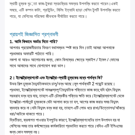
স্থায়ী চুম্বক দৃi়তা কাজ-টুকরা স্বয়ংক্রিয় সমন্বয় উপলব্ধি করতে পারেন।একই
সময়ে, এটি কম্পন কাটা, গ্রাইন্ডিং, মিলিং ইত্যাদি ছাড়া মেশিন টুলটি উপলব্ধি করতে
পারে, যা মেশিনের পরিষেবা জীবনকে দীর্ঘায়িত করতে পারে।
প্রায়শই জিজ্ঞাসিত প্রশ্নাবলী
1. আমি কিভাবে অর্ডার দিতে পারি?
আপনার প্রয়োজনীয়তার বিবরণ যথাসম্ভব স্পষ্ট করে দিন।তাই আমরা আপনাকে
প্রথমবার অফারটি পাঠাতে পারি।
নকশা বা আরও আলোচনার জন্য, কোন বিলম্বের ক্ষেত্রে স্কাইপ / ইমেল / ফোনের
সাথে আমাদের সাথে যোগাযোগ করা ভাল।
2।
ইলেক্ট্রোম্যাগনেট এবং ইলেক্ট্রো-স্থায়ী চুম্বকের মধ্যে পার্থক্য কি?
উভয় শিল্প চুম্বক বৈদ্যুতিকভাবে চালু/বন্ধ আছে।মূল পার্থক্যটি 2 পয়েন্টে রয়েছে।
প্রথমত, ইলেক্ট্রোম্যাগনেট সামঞ্জস্যপূর্ণ বৈদ্যুতিক শক্তিতে কাজ করে;যদি হঠাৎ বিদ্যুৎ
সরবরাহ বন্ধ হয়ে যায়, তাহলে এটি চৌম্বকীয় শক্তির ক্ষতি করে।ইলেক্ট্রোম্যাগনেট থেকে
ইলেক্ট্রো-পার্মানেন্ট চুম্বককে যেটা আলাদা করে তা হল, আগের কাজ করার সময় বিদ্যুৎ
ব্যবহার করে না।যদি বিদ্যুৎ বন্ধ করা হয়, তাহলে এটি লোড ধরে রাখা/উত্তোলন/আঁকড়ে
ধরা/আটকে থাকতে পারে।
দ্বিতীয়ত, ক্রমাগত পাওয়ার ইনপুটের কারণে, ইলেক্ট্রোম্যাগনেটের তাপ উৎপাদন হয় যা
মেশিনের সময় তার কর্মক্ষেত্রের কার্যকারিতা প্রভাবিত করতে পারে।যদিও এটি ইপিএমের
জন্য কোন সমস্যা নয়।